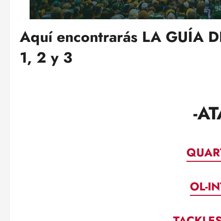
Aquí encontrarás LA GUÍA 
1, 2 y 3
-A
QUAR
OL-I
TACKLE