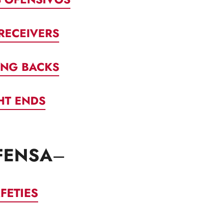
RECEIVERS
ING BACKS
HT ENDS
FENSA
–
FETIES