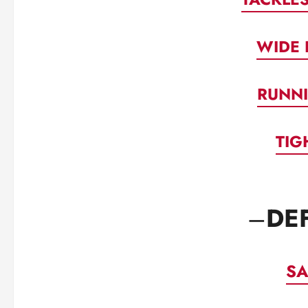
WIDE 
RUNN
TIG
–
DE
SA