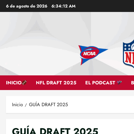
Saltar
6 de agosto de 2026
6:34:13 AM
al
contenido
INICIO
NFL DRAFT 2025
EL PODCAST
Inicio
GUÍA DRAFT 2025
GUÍA DRAFT 2025