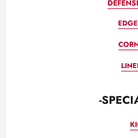
DEFENS
EDGE
CORN
LIN
-SPECI
K