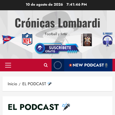
Saltar
10 de agosto de 2026
7:41:47 PM
al
contenido
Crónicas Lombardi
Football y tinta…
NEW PODCAST
Menú
principal
Inicio
EL PODCAST
EL PODCAST