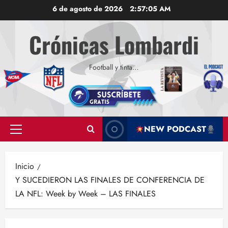
Saltar
6 de agosto de 2026
2:57:05 AM
al
contenido
Crónicas Lombardi
Football y tinta…
NEW PODCAST
Menú
principal
Inicio
Y SUCEDIERON LAS FINALES DE CONFERENCIA DE
LA NFL: Week by Week – LAS FINALES