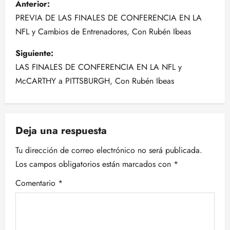
Anterior:
a
PREVIA DE LAS FINALES DE CONFERENCIA EN LA
NFL y Cambios de Entrenadores, Con Rubén Ibeas
v
Siguiente:
e
LAS FINALES DE CONFERENCIA EN LA NFL y
g
McCARTHY a PITTSBURGH, Con Rubén Ibeas
a
c
Deja una respuesta
i
Tu dirección de correo electrónico no será publicada.
Los campos obligatorios están marcados con
*
ó
Comentario
*
n
d