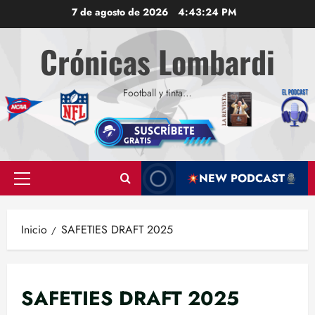
Saltar
7 de agosto de 2026
4:43:25 PM
al
contenido
Crónicas Lombardi
Football y tinta…
NEW PODCAST
Menú
principal
Inicio
SAFETIES DRAFT 2025
SAFETIES DRAFT 2025