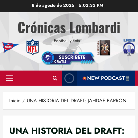
Saltar
8 de agosto de 2026
6:02:34 PM
al
contenido
Crónicas Lombardi
Football y tinta…
NEW PODCAST
Menú
principal
Inicio
UNA HISTORIA DEL DRAFT: JAHDAE BARRON
UNA HISTORIA DEL DRAFT: