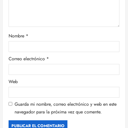
e
n
t
Nombre
*
r
a
Correo electrónico
*
d
a
Web
s
Guarda mi nombre, correo electrónico y web en este
navegador para la próxima vez que comente.