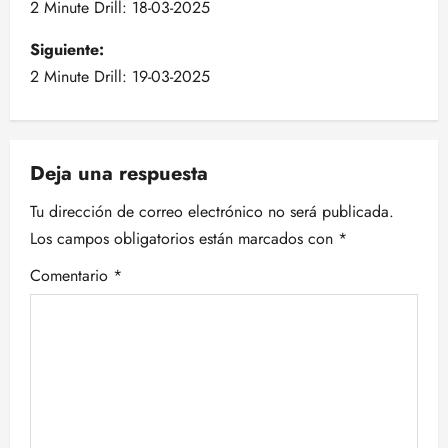
a
2 Minute Drill: 18-03-2025
v
Siguiente:
2 Minute Drill: 19-03-2025
e
g
Deja una respuesta
a
Tu dirección de correo electrónico no será publicada.
c
Los campos obligatorios están marcados con
*
i
Comentario
*
ó
n
d
e