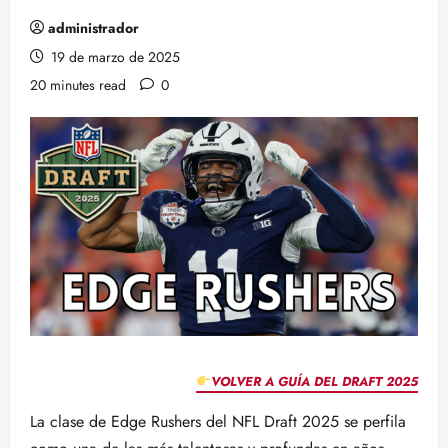
administrador
19 de marzo de 2025
20 minutes read
0
VOLVER A GUÍA DEL DRAFT 2025
La clase de Edge Rushers del NFL Draft 2025 se perfila