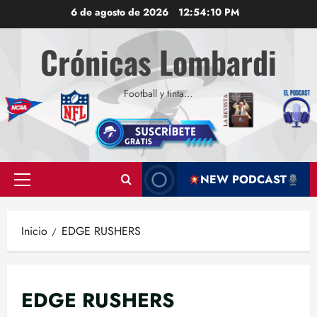
Saltar
6 de agosto de 2026
12:54:11 PM
al
contenido
Crónicas Lombardi
Football y tinta…
NEW PODCAST
Menú
principal
Inicio
EDGE RUSHERS
EDGE RUSHERS