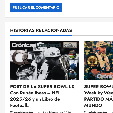
s
HISTORIAS RELACIONADAS
POST DE LA SUPER BOWL LX,
SUPER BOWL
Con Rubén Ibeas – NFL
Week by Wee
2025/26 y un Libro de
PARTIDO MÁ
Football.
MUNDO
administrador
11 de febrero de 2026
administrador