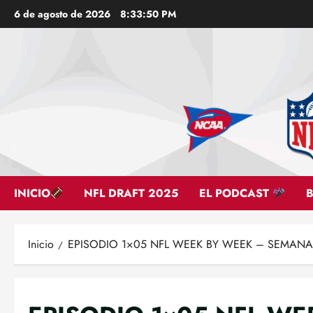
Saltar
6 de agosto de 2026
8:33:51 PM
al
contenido
INICIO
NFL DRAFT 2025
EL PODCAST
Inicio
EPISODIO 1×05 NFL WEEK BY WEEK – SEMAN