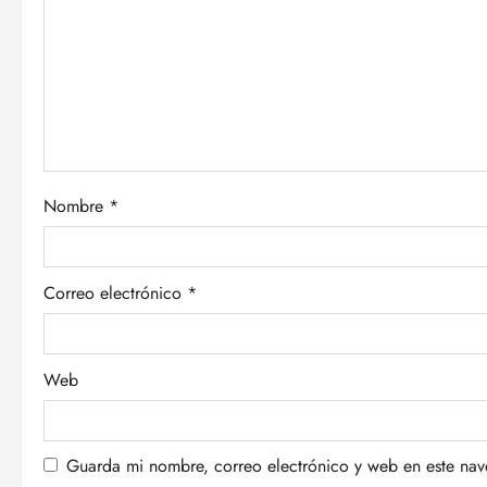
n
d
e
e
Nombre
*
n
t
Correo electrónico
*
r
a
Web
d
a
Guarda mi nombre, correo electrónico y web en este na