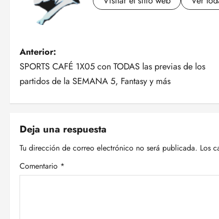
Visitar el sitio web
Ver tod
N
Anterior:
SPORTS CAFÉ 1X05 con TODAS las previas de los
a
partidos de la SEMANA 5, Fantasy y más
v
e
Deja una respuesta
g
Tu dirección de correo electrónico no será publicada.
Los c
a
Comentario
*
c
i
ó