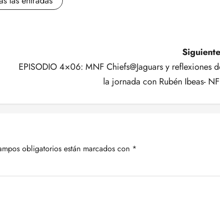
as las entradas
Siguiente
EPISODIO 4×06: MNF Chiefs@Jaguars y reflexiones d
la jornada con Rubén Ibeas- NF
ampos obligatorios están marcados con
*