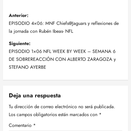
N
Anterior:
a
EPISODIO 4×06: MNF Chiefs@Jaguars y reflexiones de
la jornada con Rubén Ibeas- NFL
v
Siguiente:
e
EPISODIO 1×06 NFL WEEK BY WEEK – SEMANA 6
g
DE SOBREREACCIÓN CON ALBERTO ZARAGOZA y
STEFANO AYERBE
a
c
Deja una respuesta
i
Tu dirección de correo electrónico no será publicada.
ó
Los campos obligatorios están marcados con
*
n
Comentario
*