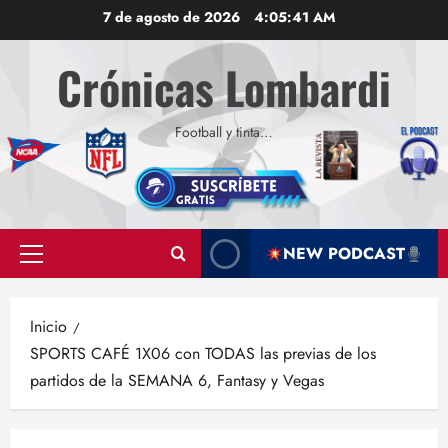
Saltar
7 de agosto de 2026
4:05:41 AM
al
contenido
Crónicas Lombardi
Football y tinta…
NEW PODCAST
Menú
principal
Inicio
SPORTS CAFÉ 1X06 con TODAS las previas de los
partidos de la SEMANA 6, Fantasy y Vegas