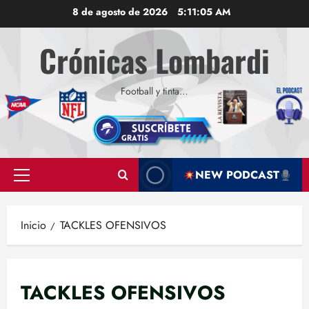
Saltar
8 de agosto de 2026
5:11:06 AM
al
contenido
Crónicas Lombardi
Football y tinta…
NEW PODCAST
Menú
principal
Inicio
TACKLES OFENSIVOS
TACKLES OFENSIVOS