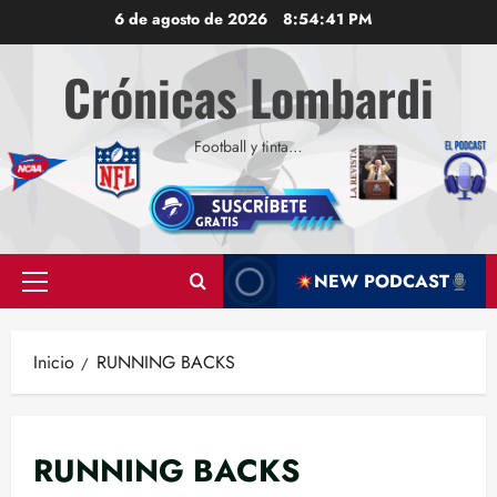
Saltar
6 de agosto de 2026
8:54:42 PM
al
contenido
Crónicas Lombardi
Football y tinta…
NEW PODCAST
Menú
principal
Inicio
RUNNING BACKS
RUNNING BACKS