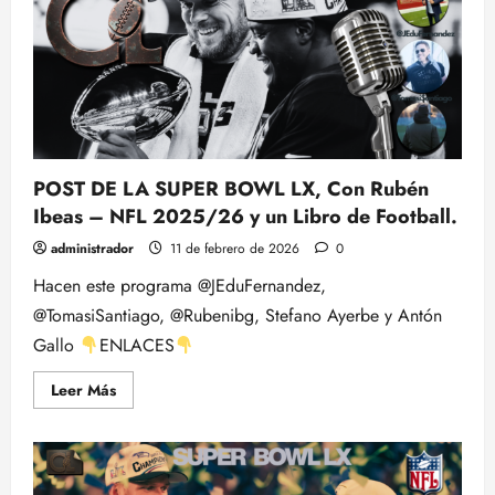
POST DE LA SUPER BOWL LX, Con Rubén
Ibeas – NFL 2025/26 y un Libro de Football.
administrador
11 de febrero de 2026
0
Hacen este programa @JEduFernandez,
@TomasiSantiago, @Rubenibg, Stefano Ayerbe y Antón
Gallo
ENLACES
Leer
Leer Más
más
acerca
de
POST
DE
LA