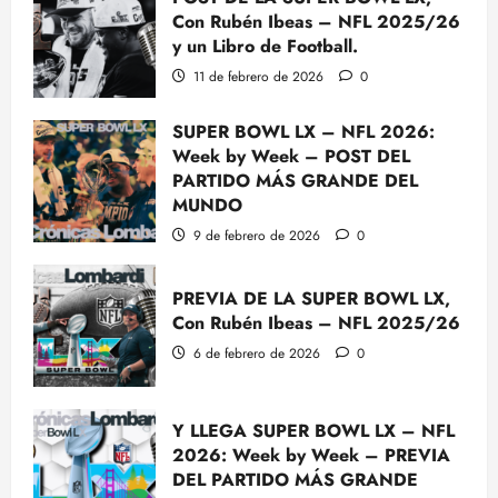
Con Rubén Ibeas – NFL 2025/26
14 de abril de 2025
0
3
y un Libro de Football.
11 de febrero de 2026
0
¿Hay alguna esperanza de ver a
Will Campbell de Offensive Tackle
SUPER BOWL LX – NFL 2026:
en la NFL? Análisis y Opiniones
Week by Week – POST DEL
PARTIDO MÁS GRANDE DEL
7 de abril de 2025
0
4
MUNDO
UNA FOTO, LOS YANKEES, EL
9 de febrero de 2026
0
DRAFT DE 1983 Y UNO DE LOS
MAYORES ‘WHAT IF’ EN LA
PREVIA DE LA SUPER BOWL LX,
HISTORIA DE LA NFL
Con Rubén Ibeas – NFL 2025/26
5
3 de abril de 2025
0
6 de febrero de 2026
0
EPISODIO 3X07: LA LITURGIA
DEL DRAFT, LA AFC ESTE Y
OTRAS AFIRMACIONES
Y LLEGA SUPER BOWL LX – NFL
DESMENTIDAS SOBRE ESTE
2026: Week by Week – PREVIA
1
#NFLDRAFT2025
DEL PARTIDO MÁS GRANDE