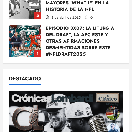
MAYORES ‘WHAT IF’ EN LA
HISTORIA DE LA NFL
5
3 de abril de 2025
0
EPISODIO 3X07: LA LITURGIA
DEL DRAFT, LA AFC ESTE Y
OTRAS AFIRMACIONES
DESMENTIDAS SOBRE ESTE
1
#NFLDRAFT2025
16 de abril de 2025
0
¿Debería Titans no seleccionar un
QB?: Razones; Beatwriters; La
DESTACADO
Presión de Strunk
15 de abril de 2025
0
2
JOSH ROSEN: SU PLAN B (ust) –
UN DRAFT
14 de abril de 2025
0
3