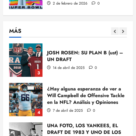
16 de abril de 2025
0
2 de febrero de 2026
0
¿Debería Titans no seleccionar un
QB?: Razones; Beatwriters; La
Presión de Strunk
MÁS
15 de abril de 2025
0
2
JOSH ROSEN: SU PLAN B (ust) –
UN DRAFT
14 de abril de 2025
0
3
¿Hay alguna esperanza de ver a
Will Campbell de Offensive Tackle
en la NFL? Análisis y Opiniones
7 de abril de 2025
0
4
UNA FOTO, LOS YANKEES, EL
DRAFT DE 1983 Y UNO DE LOS