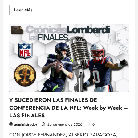
Leer
Leer Más
más
acerca
de
LAS
FINALES
DE
CONFERENCIA
EN
LA
NFL
y
McCARTHY
a
PITTSBURGH,
Con
Rubén
Ibeas
Y SUCEDIERON LAS FINALES DE
CONFERENCIA DE LA NFL: Week by Week –
LAS FINALES
administrador
26 de enero de 2026
0
CON JORGE FERNÁNDEZ, ALBERTO ZARAGOZA,