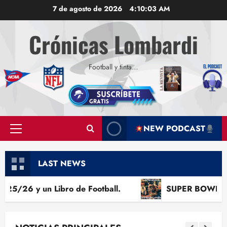
Saltar
7 de agosto de 2026
4:10:05 AM
al
contenido
Crónicas Lombardi
Football y tinta…
NEW PODCAST
Menú
principal
LAST NEWS
o de Football.
SUPER BOWL LX – NFL 2026: