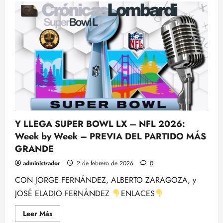
PREVIA
DE
LA
SUPER
BOWL
LX,
Con
Rubén
Ibeas
–
NFL
2025/26
Y LLEGA SUPER BOWL LX – NFL 2026:
Week by Week – PREVIA DEL PARTIDO MÁS
GRANDE
administrador
2 de febrero de 2026
0
CON JORGE FERNÁNDEZ, ALBERTO ZARAGOZA, y
JOSÉ ELADIO FERNÁNDEZ
ENLACES
Leer
Leer Más
más