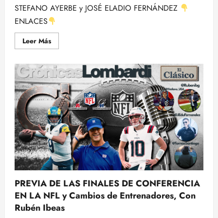
STEFANO AYERBE y JOSÉ ELADIO FERNÁNDEZ
ENLACES
Leer
Leer Más
más
acerca
de
Y
SUCEDIERON
LAS
FINALES
DE
CONFERENCIA
DE
LA
NFL:
Week
by
Week
–
LAS
FINALES
PREVIA DE LAS FINALES DE CONFERENCIA
EN LA NFL y Cambios de Entrenadores, Con
Rubén Ibeas