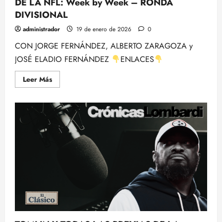
DE LA NFL: Week by Week – RONDA
DIVISIONAL
administrador
19 de enero de 2026
0
CON JORGE FERNÁNDEZ, ALBERTO ZARAGOZA y
JOSÉ ELADIO FERNÁNDEZ
ENLACES
Leer
Leer Más
más
acerca
de
SEAN
MCDERMOTT
Y
LOS
DIVISIONALES
DE
LA
NFL:
Week
by
Week
–
RONDA
DIVISIONAL