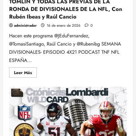
TOMLIN Y TODAS LAS PREVIAS DE LA
RONDA DE DIVISIONALES DE LA NFL, Con
Rubén Ibeas y Raúl Cancio
administrador
16 de enero de 2026
0
Hacen este programa @JEduFernandez,
@TomasiSantiago, Raúl Cancio y @Rubenibg SEMANA
DIVISIONALES- EPISODIO 4X21 PODCAST TNF NFL
ESPAÑA...
Leer
Leer Más
más
acerca
de
TOMLIN
Y
TODAS
LAS
PREVIAS
DE
LA
RONDA
DE
DIVISIONALES
DE
LA