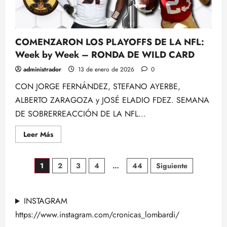
NFL,
Con
Rubén
Ibeas
y
COMENZARON LOS PLAYOFFS DE LA NFL:
Raúl
Cancio
Week by Week – RONDA DE WILD CARD
administrador
13 de enero de 2026
0
CON JORGE FERNÁNDEZ, STEFANO AYERBE,
ALBERTO ZARAGOZA y JOSÉ ELADIO FDEZ. SEMANA
DE SOBRERREACCIÓN DE LA NFL...
Leer
Leer Más
más
acerca
de
Paginación
COMENZARON
1
2
3
4
…
44
Siguiente
LOS
PLAYOFFS
de
DE
LA
NFL:
INSTAGRAM
entradas
Week
by
https://www.instagram.com/cronicas_lombardi/
Week
–