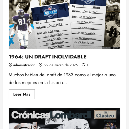
1964: UN DRAFT INOLVIDABLE
administrador
22 de marzo de 2025
0
Muchos hablan del draft de 1983 como el mejor o uno
de los mejores en la historia...
Leer
Leer Más
más
acerca
de
1964:
UN
DRAFT
INOLVIDABLE