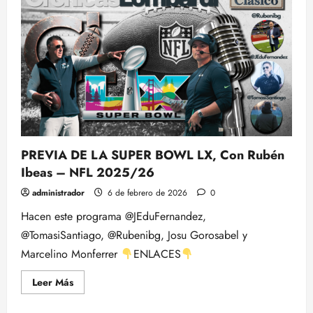
LX
–
NFL
2026:
Week
by
Week
–
POST
DEL
PARTIDO
MÁS
GRANDE
DEL
MUNDO
PREVIA DE LA SUPER BOWL LX, Con Rubén
Ibeas – NFL 2025/26
administrador
6 de febrero de 2026
0
Hacen este programa @JEduFernandez,
@TomasiSantiago, @Rubenibg, Josu Gorosabel y
Marcelino Monferrer
ENLACES
Leer
Leer Más
más
acerca
de