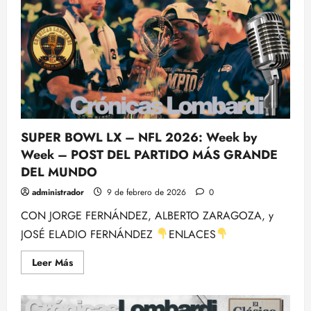
SUPER
BOWL
LX,
Con
Rubén
Ibeas
–
NFL
2025/26
y
un
Libro
de
Football.
SUPER BOWL LX – NFL 2026: Week by
Week – POST DEL PARTIDO MÁS GRANDE
DEL MUNDO
administrador
9 de febrero de 2026
0
CON JORGE FERNÁNDEZ, ALBERTO ZARAGOZA, y
JOSÉ ELADIO FERNÁNDEZ
ENLACES
Leer
Leer Más
más
acerca
de
SUPER
BOWL