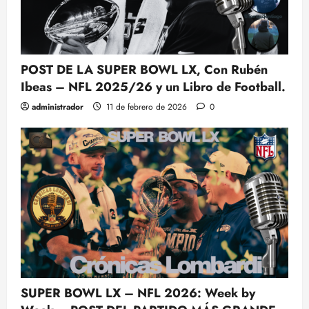
¿Hay alguna esperanza de ver a
Will Campbell de Offensive Tackle
en la NFL? Análisis y Opiniones
POST DE LA SUPER BOWL LX, Con Rubén
7 de abril de 2025
0
Ibeas – NFL 2025/26 y un Libro de Football.
4
administrador
11 de febrero de 2026
0
UNA FOTO, LOS YANKEES, EL
DRAFT DE 1983 Y UNO DE LOS
MAYORES ‘WHAT IF’ EN LA
HISTORIA DE LA NFL
5
3 de abril de 2025
0
SUPER BOWL LX – NFL 2026: Week by