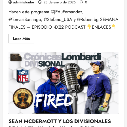
administrador
23 de enero de 2026
0
Hacen este programa @JEduFernandez,
@TomasiSantiago, @Stefano_USA y @Rubenibg SEMANA
FINALES – EPISODIO 4X22 PODCAST
ENLACES
Leer
Leer Más
más
acerca
de
PREVIA
DE
LAS
FINALES
DE
CONFERENCIA
EN
LA
NFL
y
Cambios
de
Entrenadores,
Con
Rubén
Ibeas
SEAN MCDERMOTT Y LOS DIVISIONALES