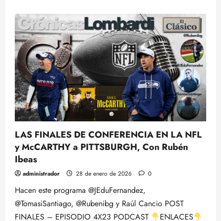
acerca
de
Y
LLEGA
SUPER
BOWL
LX
–
NFL
2026:
Week
by
Week
–
PREVIA
DEL
PARTIDO
MÁS
GRANDE
LAS FINALES DE CONFERENCIA EN LA NFL
y McCARTHY a PITTSBURGH, Con Rubén
Ibeas
administrador
28 de enero de 2026
0
Hacen este programa @JEduFernandez,
@TomasiSantiago, @Rubenibg y Raúl Cancio POST
FINALES – EPISODIO 4X23 PODCAST
ENLACES