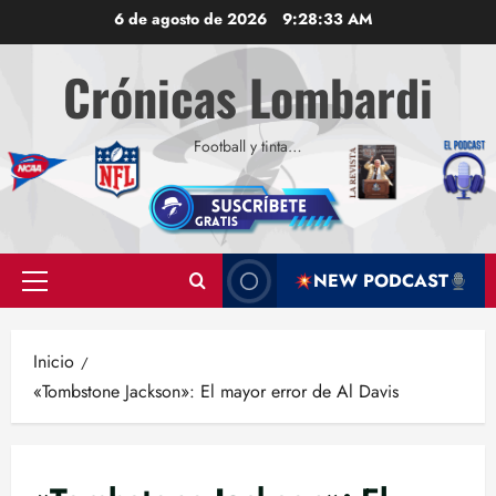
Saltar
6 de agosto de 2026
9:28:34 AM
al
contenido
Crónicas Lombardi
Football y tinta…
NEW PODCAST
Menú
principal
Inicio
«Tombstone Jackson»: El mayor error de Al Davis