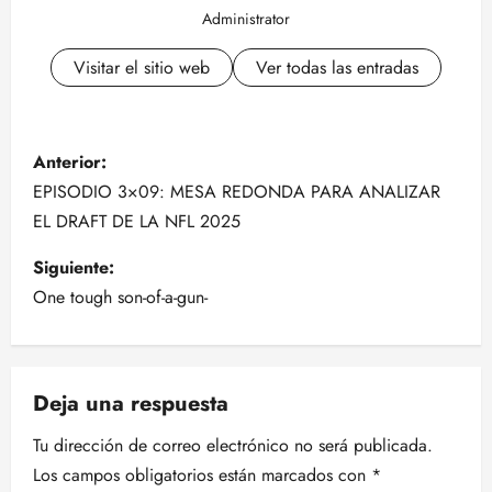
Administrator
Visitar el sitio web
Ver todas las entradas
N
Anterior:
a
EPISODIO 3×09: MESA REDONDA PARA ANALIZAR
EL DRAFT DE LA NFL 2025
v
Siguiente:
e
One tough son-of-a-gun-
g
a
Deja una respuesta
c
Tu dirección de correo electrónico no será publicada.
i
Los campos obligatorios están marcados con
*