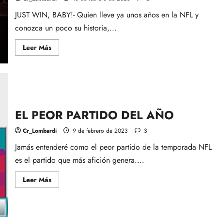
JUST WIN, BABY!- Quien lleve ya unos años en la NFL y
conozca un poco su historia,...
Leer
Leer Más
más
acerca
de
JUST
WIN,
BABY!
SB
LVII
–
EL PEOR PARTIDO DEL AÑO
PARTE
II
–
Cr_Lombardi
9 de febrero de 2023
3
Jamás entenderé como el peor partido de la temporada NFL
es el partido que más afición genera....
Leer
Leer Más
más
acerca
de
EL
PEOR