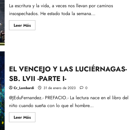
La escritura y la vida, a veces nos llevan por caminos
insospechados. He estado toda la semana...
Leer
Leer Más
más
acerca
de
LAS
MIL
Y
UNA
NOCHES
DE
LA
EL VENCEJO Y LAS LUCIÉRNAGAS-
NFL
SB. LVII -PARTE I-
Cr_Lombardi
31 de enero de 2023
0
@JEduFernandez.- PREFACIO.- La lectura nace en el libro del
niño cuando sueña con lo que el hombre...
Leer
Leer Más
más
acerca
de