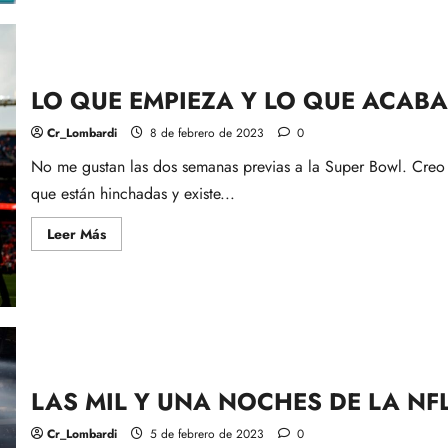
PARTIDO
DEL
AÑO
LO QUE EMPIEZA Y LO QUE ACABA
Cr_Lombardi
8 de febrero de 2023
0
No me gustan las dos semanas previas a la Super Bowl. Creo
que están hinchadas y existe...
Leer
Leer Más
más
acerca
de
LO
QUE
EMPIEZA
Y
LO
QUE
ACABA
LAS MIL Y UNA NOCHES DE LA NF
Cr_Lombardi
5 de febrero de 2023
0