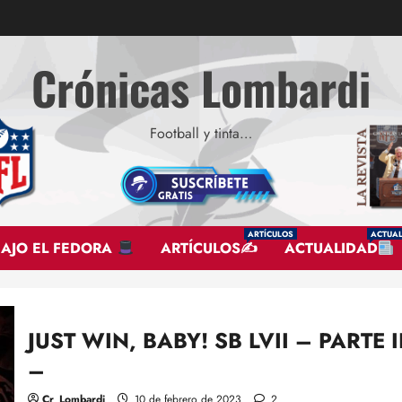
Crónicas Lombardi
Football y tinta…
ARTÍCULOS
ACTUAL
BAJO EL FEDORA
ARTÍCULOS✍
ACTUALIDAD
JUST WIN, BABY! SB LVII – PARTE I
–
Cr_Lombardi
10 de febrero de 2023
2