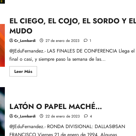
EL
VENCEJO
Y
LAS
EL CIEGO, EL COJO, EL SORDO Y E
LUCIÉRNAGAS-
SB.
MUDO
LVII
-
PARTE
Cr_Lombardi
27 de enero de 2023
1
I-
@JEduFernandez.- LAS FINALES DE CONFERENCIA Llega el
final o casi, y siempre paso la semana de las...
Leer
Leer Más
más
acerca
de
EL
CIEGO,
EL
COJO,
LATÓN O PAPEL MACHÉ…
EL
SORDO
Y
Cr_Lombardi
22 de enero de 2023
4
EL
MUDO
@JEduFernandez.- RONDA DIVISIONAL: DALLAS@SAN
FRANCISCO Viernes 21 de enero de 1994. Algunas