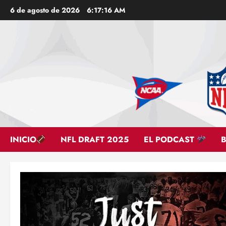
Saltar
6 de agosto de 2026
6:17:18 AM
al
contenido
INICIO
NFL DRAFT 2025
EL PODCAST