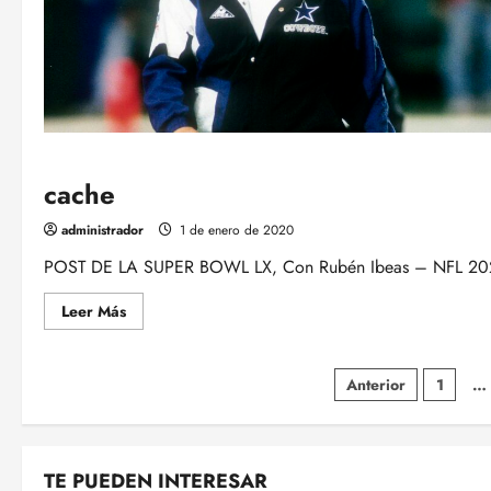
cache
administrador
1 de enero de 2020
POST DE LA SUPER BOWL LX, Con Rubén Ibeas – NFL 2025
Leer
Leer Más
más
acerca
de
cache
Paginació
Anterior
1
…
de
entradas
TE PUEDEN INTERESAR