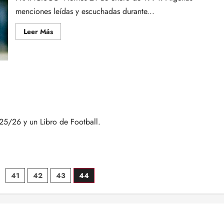
menciones leídas y escuchadas durante...
Leer
Leer Más
más
acerca
de
LATÓN
O
PAPEL
MACHÉ…
/26 y un Libro de Football.
n
41
42
43
44