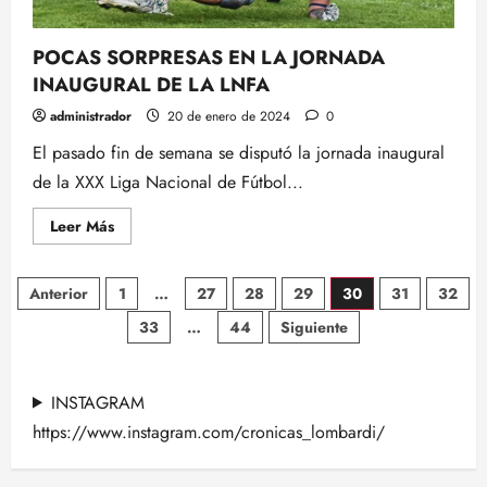
POCAS SORPRESAS EN LA JORNADA
INAUGURAL DE LA LNFA
administrador
20 de enero de 2024
0
El pasado fin de semana se disputó la jornada inaugural
de la XXX Liga Nacional de Fútbol...
Leer
Leer Más
más
acerca
de
Paginación
POCAS
Anterior
1
…
27
28
29
30
31
32
SORPRESAS
EN
33
…
44
Siguiente
de
LA
JORNADA
INAUGURAL
entradas
DE
LA
INSTAGRAM
LNFA
https://www.instagram.com/cronicas_lombardi/