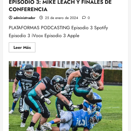
EPISODIO 3: MIKE LEACH Y FINALES DE
CONFERENCIA
administrador
25 de enero de 2024
0
PLATAFORMAS PODCASTING Episodio 3 Spotify
Episodio 3 iVoox Episodio 3 Apple
Leer
Leer Más
más
acerca
de
EPISODIO
3:
MIKE
LEACH
Y
FINALES
DE
CONFERENCIA