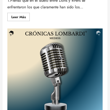
1.Pienso que en el duelo entre Lions y 49ers se
enfrentaron los que claramente han sido los...
Leer
Leer Más
más
acerca
de
LAS
10
REFLEXIONES
DE
RAFA
CERVERA:
FINALES
Y
MÁS