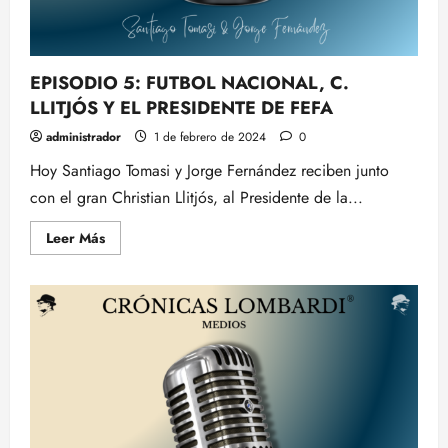
EPISODIO 5: FUTBOL NACIONAL, C.
LLITJÓS Y EL PRESIDENTE DE FEFA
administrador
1 de febrero de 2024
0
Hoy Santiago Tomasi y Jorge Fernández reciben junto
con el gran Christian Llitjós, al Presidente de la...
Leer
Leer Más
más
acerca
de
EPISODIO
5:
FUTBOL
NACIONAL,
C.
LLITJÓS
Y
EL
PRESIDENTE
DE
FEFA