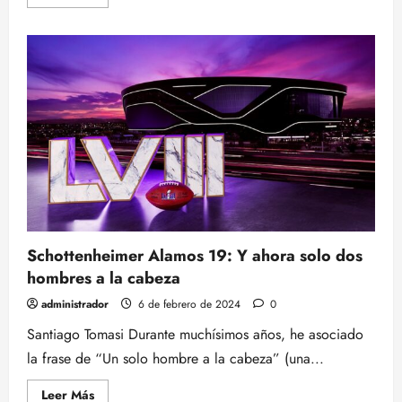
más
acerca
de
EPISODIO
6:
LA
SUERTE,
LA
SUPER
BOWL
Y
TOMÁS
MONGE
Schottenheimer Alamos 19: Y ahora solo dos
hombres a la cabeza
administrador
6 de febrero de 2024
0
Santiago Tomasi Durante muchísimos años, he asociado
la frase de “Un solo hombre a la cabeza” (una...
Leer
Leer Más