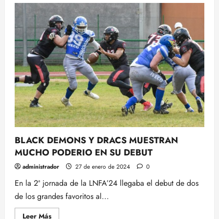
EPISODIO
4:
LAS
FINALES
DE
CONFERENCIA
&
JAVI
GÓMEZ
BLACK DEMONS Y DRACS MUESTRAN
MUCHO PODERIO EN SU DEBUT
administrador
27 de enero de 2024
0
En la 2ª jornada de la LNFA’24 llegaba el debut de dos
de los grandes favoritos al...
Leer
Leer Más