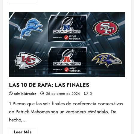
más
acerca
de
BLACK
DEMONS
Y
DRACS
MUESTRAN
MUCHO
PODERIO
EN
SU
DEBUT
LAS 10 DE RAFA: LAS FINALES
administrador
26 de enero de 2024
0
1.Pienso que las seis finales de conferencia consecutivas
de Patrick Mahomes son un verdadero escándalo. De
hecho,...
Leer
Leer Más