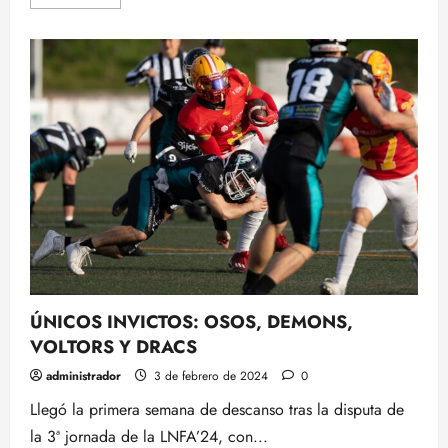
más
acerca
de
Schottenheimer
Alamos
19:
Y
ahora
solo
dos
hombres
a
la
cabeza
ÚNICOS INVICTOS: OSOS, DEMONS,
VOLTORS Y DRACS
administrador
3 de febrero de 2024
0
Llegó la primera semana de descanso tras la disputa de
la 3ª jornada de la LNFA’24, con...