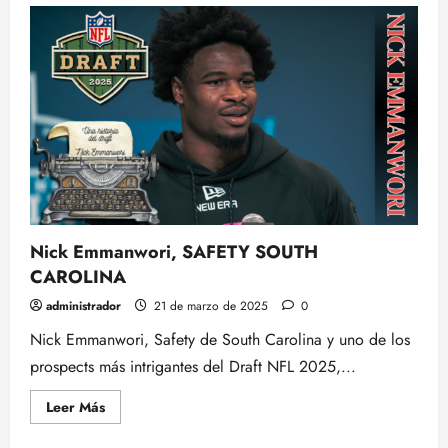
Nick Emmanwori, SAFETY SOUTH
CAROLINA
administrador
21 de marzo de 2025
0
Nick Emmanwori, Safety de South Carolina y uno de los
prospects más intrigantes del Draft NFL 2025,...
Leer
Leer Más
más
acerca
de