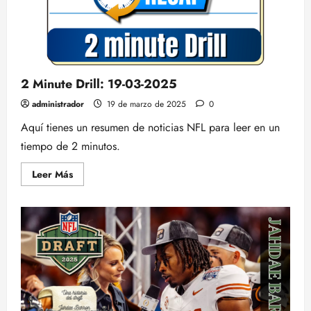
2 Minute Drill: 19-03-2025
administrador
19 de marzo de 2025
0
Aquí tienes un resumen de noticias NFL para leer en un
tiempo de 2 minutos.
Leer
Leer Más
más
acerca
de
2
Minute
Drill:
19-
03-
2025