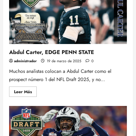
a
20-
03-
2025
Abdul Carter, EDGE PENN STATE
administrador
19 de marzo de 2025
0
Muchos analistas colocan a Abdul Carter como el
prospect número 1 del NFL Draft 2025, y no...
Leer
Leer Más
más
acerca
de
Abdul
Carter,
EDGE
PENN
STATE