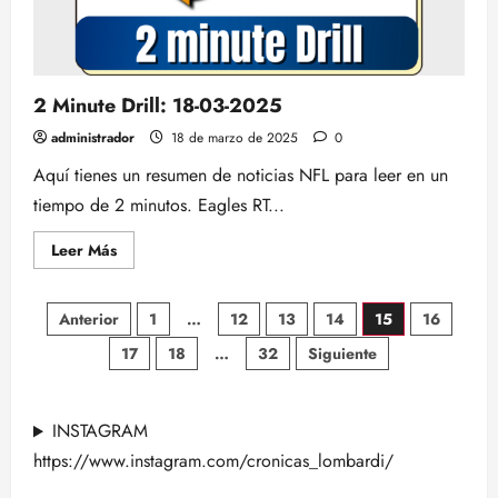
2 Minute Drill: 18-03-2025
administrador
18 de marzo de 2025
0
Aquí tienes un resumen de noticias NFL para leer en un
tiempo de 2 minutos. Eagles RT...
Leer
Leer Más
más
acerca
de
Paginación
2
Anterior
1
…
12
13
14
15
16
Minute
Drill:
17
18
…
32
Siguiente
de
18-
03-
2025
entradas
INSTAGRAM
https://www.instagram.com/cronicas_lombardi/