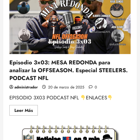
MARSHALL
Episodio 3×03: MESA REDONDA para
analizar la OFFSEASON. Especial STEELERS.
PODCAST NFL
administrador
20 de marzo de 2025
0
EPISODIO 3X03 PODCAST NFL
ENLACES
Leer
Leer Más
más
acerca
de
Episodio
3×03:
MESA