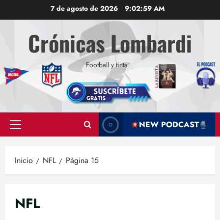
Saltar
7 de agosto de 2026
9:03:00 AM
al
contenido
Crónicas Lombardi
Football y tinta…
NEW PODCAST
Menú
principal
Inicio
NFL
Página 15
NFL