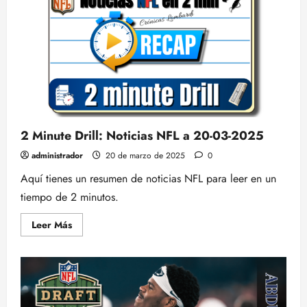
REDONDA
para
analizar
la
OFFSEASON.
Especial
STEELERS.
PODCAST
NFL
2 Minute Drill: Noticias NFL a 20-03-2025
administrador
20 de marzo de 2025
0
Aquí tienes un resumen de noticias NFL para leer en un
tiempo de 2 minutos.
Leer
Leer Más
más
acerca
de
2
Minute
Drill:
Noticias
NFL