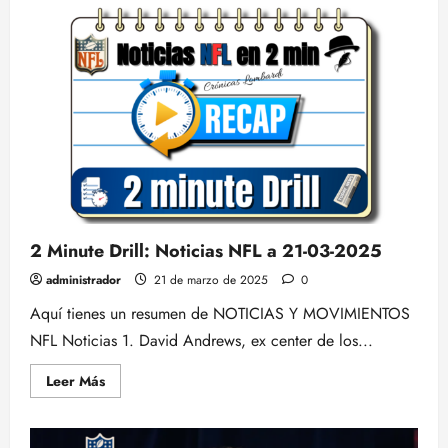
Nick
Emmanwori,
SAFETY
SOUTH
CAROLINA
2 Minute Drill: Noticias NFL a 21-03-2025
administrador
21 de marzo de 2025
0
Aquí tienes un resumen de NOTICIAS Y MOVIMIENTOS
NFL Noticias 1. David Andrews, ex center de los...
Leer
Leer Más
más
acerca
de
2