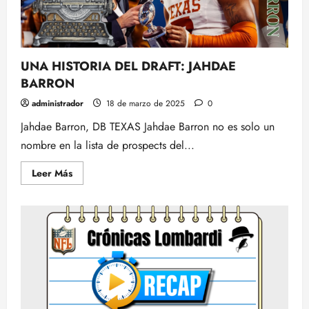
UNA HISTORIA DEL DRAFT: JAHDAE
BARRON
administrador
18 de marzo de 2025
0
Jahdae Barron, DB TEXAS Jahdae Barron no es solo un
nombre en la lista de prospects del...
Leer
Leer Más
más
acerca
de
UNA
HISTORIA
DEL
DRAFT:
JAHDAE
BARRON