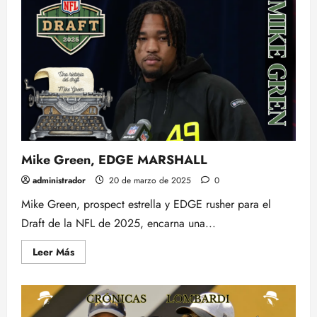
Minute
Drill:
Noticias
NFL
a
21-
03-
2025
Mike Green, EDGE MARSHALL
administrador
20 de marzo de 2025
0
Mike Green, prospect estrella y EDGE rusher para el
Draft de la NFL de 2025, encarna una...
Leer
Leer Más
más
acerca
de
Mike
Green,
EDGE