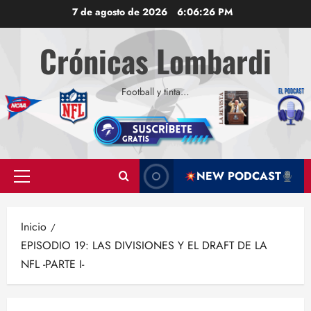
Saltar
7 de agosto de 2026
6:06:27 PM
al
contenido
Crónicas Lombardi
Football y tinta…
NEW PODCAST
Menú
principal
Inicio
EPISODIO 19: LAS DIVISIONES Y EL DRAFT DE LA
NFL -PARTE I-