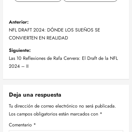
N
Anterior:
a
NFL DRAFT 2024: DÓNDE LOS SUEÑOS SE
CONVIERTEN EN REALIDAD
v
Siguiente:
e
Las 10 Reflexiones de Rafa Cervera: El Draft de la NFL
g
2024 – II
a
c
Deja una respuesta
i
Tu dirección de correo electrónico no será publicada.
Los campos obligatorios están marcados con
*
ó
Comentario
*
n