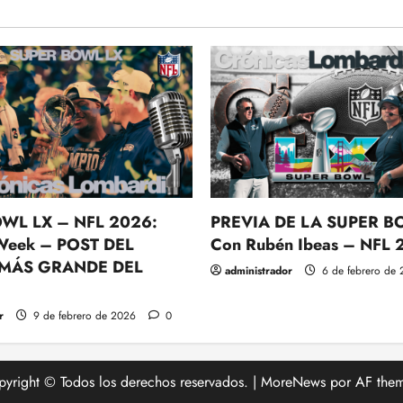
WL LX – NFL 2026:
PREVIA DE LA SUPER B
Week – POST DEL
Con Rubén Ibeas – NFL
 MÁS GRANDE DEL
administrador
6 de febrero de
r
9 de febrero de 2026
0
yright © Todos los derechos reservados.
|
MoreNews
por AF them