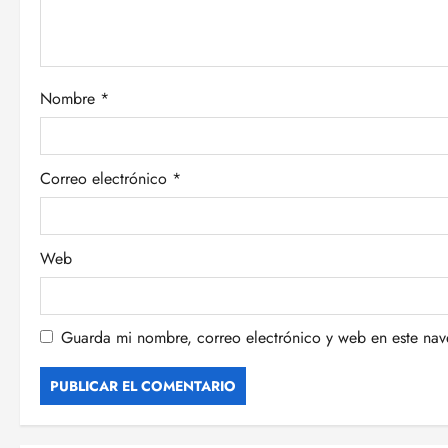
d
e
e
Nombre
*
n
Correo electrónico
*
t
r
Web
a
d
Guarda mi nombre, correo electrónico y web en este na
a
s