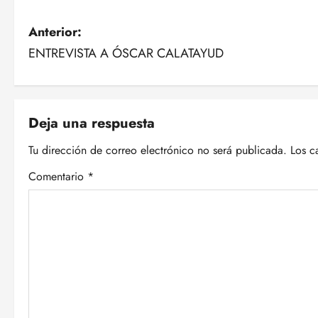
N
Anterior:
ENTREVISTA A ÓSCAR CALATAYUD
a
v
e
Deja una respuesta
g
Tu dirección de correo electrónico no será publicada.
Los c
Comentario
*
a
c
i
ó
n