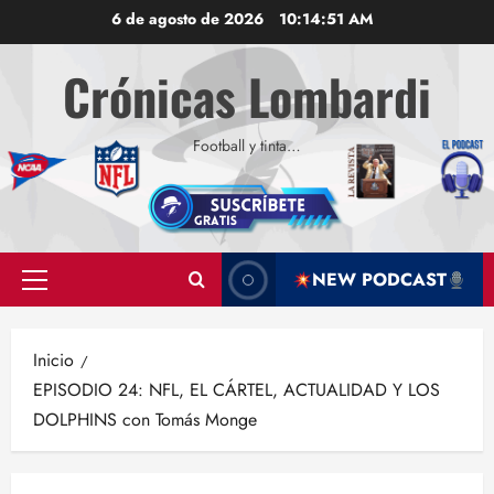
Saltar
6 de agosto de 2026
10:14:52 AM
al
contenido
Crónicas Lombardi
Football y tinta…
NEW PODCAST
Menú
principal
Inicio
EPISODIO 24: NFL, EL CÁRTEL, ACTUALIDAD Y LOS
DOLPHINS con Tomás Monge