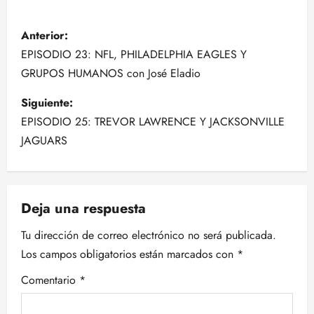
N
Anterior:
a
EPISODIO 23: NFL, PHILADELPHIA EAGLES Y
GRUPOS HUMANOS con José Eladio
v
Siguiente:
e
EPISODIO 25: TREVOR LAWRENCE Y JACKSONVILLE
g
JAGUARS
a
c
Deja una respuesta
i
Tu dirección de correo electrónico no será publicada.
Los campos obligatorios están marcados con
*
ó
Comentario
*
n