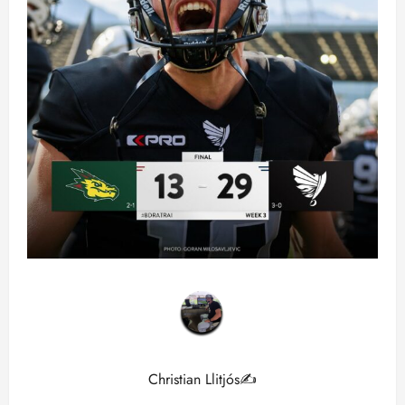
Christian Llitjós✍️