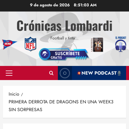
Saltar
9 de agosto de 2026
8:51:05 AM
al
contenido
Crónicas Lombardi
Football y tinta…
NEW PODCAST
Menú
principal
Inicio
PRIMERA DERROTA DE DRAGONS EN UNA WEEK3
SIN SORPRESAS