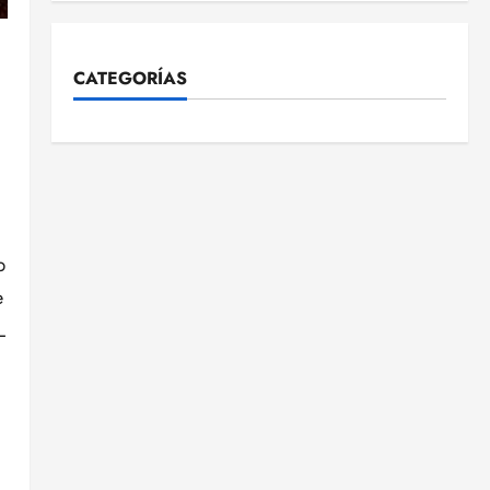
CATEGORÍAS
b
e
L