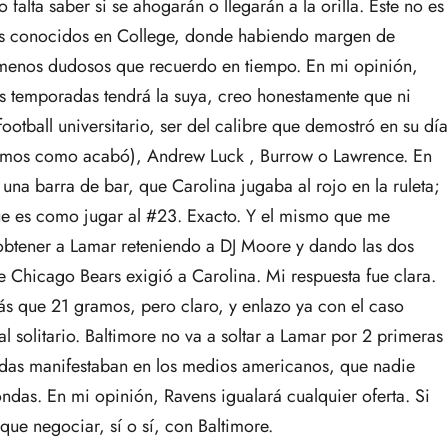
 falta saber si se ahogarán o llegarán a la orilla. Este no es
ords conocidos en College, donde habiendo margen de
menos dudosos que recuerdo en tiempo. En mi opinión,
s temporadas tendrá la suya, creo honestamente que ni
otball universitario, ser del calibre que demostró en su día
mos como acabó), Andrew Luck , Burrow o Lawrence. En
a barra de bar, que Carolina jugaba al rojo en la ruleta;
e es como jugar al #23. Exacto. Y el mismo que me
 obtener a Lamar reteniendo a DJ Moore y dando las dos
e Chicago Bears exigió a Carolina. Mi respuesta fue clara.
s que 21 gramos, pero claro, y enlazo ya con el caso
 solitario. Baltimore no va a soltar a Lamar por 2 primeras
esadas manifestaban en los medios americanos, que nadie
ndas. En mi opinión, Ravens igualará cualquier oferta. Si
ue negociar, sí o sí, con Baltimore.