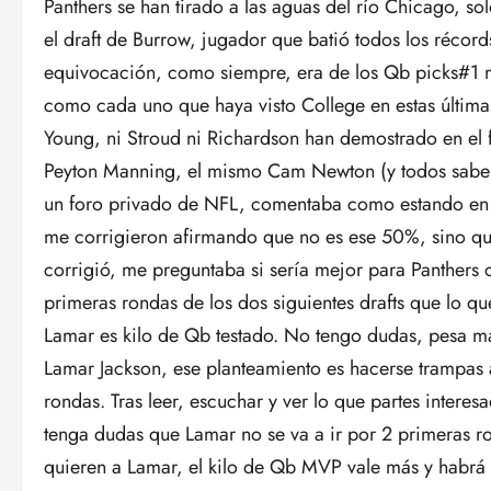
Panthers se han tirado a las aguas del río Chicago, solo
el draft de Burrow, jugador que batió todos los réc
equivocación, como siempre, era de los Qb picks#1 
como cada uno que haya visto College en estas última
Young, ni Stroud ni Richardson han demostrado en el fo
Peyton Manning, el mismo Cam Newton (y todos sabe
un foro privado de NFL, comentaba como estando en un
me corrigieron afirmando que no es ese 50%, sino qu
corrigió, me preguntaba si sería mejor para Panthers
primeras rondas de los dos siguientes drafts que lo qu
Lamar es kilo de Qb testado. No tengo dudas, pesa má
Lamar Jackson, ese planteamiento es hacerse trampas al
rondas. Tras leer, escuchar y ver lo que partes inter
tenga dudas que Lamar no se va a ir por 2 primeras ro
quieren a Lamar, el kilo de Qb MVP vale más y habrá q