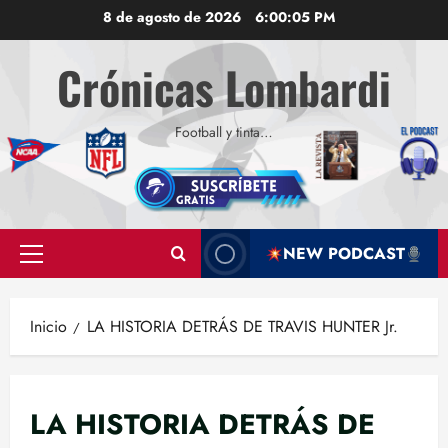
Saltar
8 de agosto de 2026
6:00:06 PM
al
contenido
Crónicas Lombardi
Football y tinta…
NEW PODCAST
Menú
principal
Inicio
LA HISTORIA DETRÁS DE TRAVIS HUNTER Jr.
LA HISTORIA DETRÁS DE