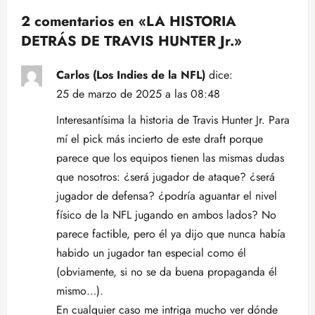
a
2 comentarios en «
LA HISTORIA
DETRÁS DE TRAVIS HUNTER Jr.
»
c
i
Carlos (Los Indies de la NFL)
dice:
25 de marzo de 2025 a las 08:48
ó
Interesantísima la historia de Travis Hunter Jr. Para
n
mí el pick más incierto de este draft porque
parece que los equipos tienen las mismas dudas
d
que nosotros: ¿será jugador de ataque? ¿será
e
jugador de defensa? ¿podría aguantar el nivel
físico de la NFL jugando en ambos lados? No
e
parece factible, pero él ya dijo que nunca había
n
habido un jugador tan especial como él
(obviamente, si no se da buena propaganda él
t
mismo…).
En cualquier caso me intriga mucho ver dónde