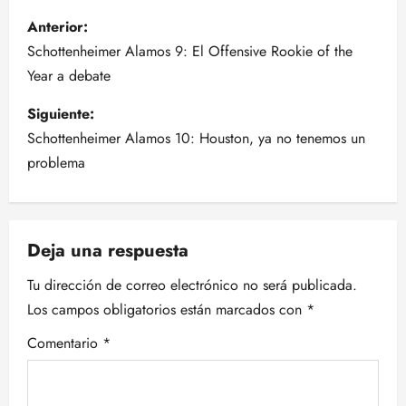
N
Anterior:
a
Schottenheimer Alamos 9: El Offensive Rookie of the
Year a debate
v
Siguiente:
e
Schottenheimer Alamos 10: Houston, ya no tenemos un
g
problema
a
c
Deja una respuesta
i
Tu dirección de correo electrónico no será publicada.
Los campos obligatorios están marcados con
*
ó
Comentario
*
n
d