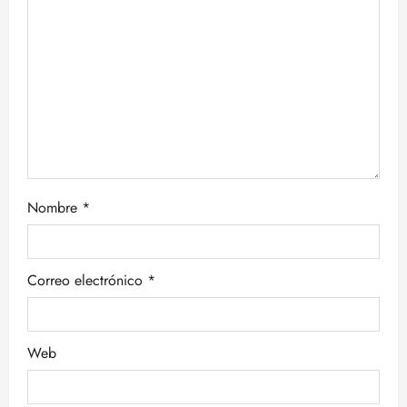
e
e
n
t
r
Nombre
*
a
d
Correo electrónico
*
a
s
Web