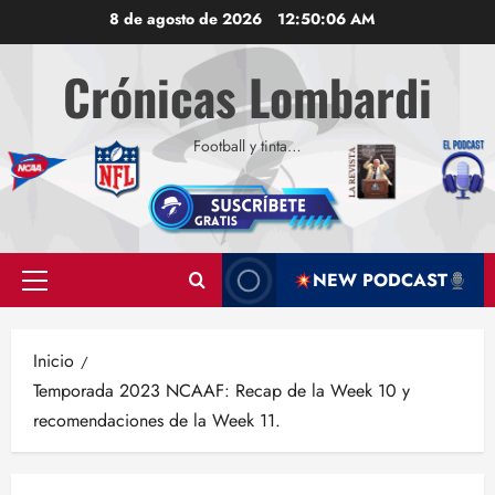
Saltar
8 de agosto de 2026
12:50:08 AM
al
contenido
Crónicas Lombardi
Football y tinta…
NEW PODCAST
Menú
principal
Inicio
Temporada 2023 NCAAF: Recap de la Week 10 y
recomendaciones de la Week 11.