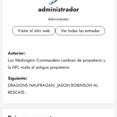
administrador
Administrator
Visitar el sitio web
Ver todas las entradas
N
Anterior:
a
Los Washington Commanders cambian de propietario y
la NFL multa al antiguo propietario
v
Siguiente:
e
DRAGONS NAUFRAGAN, JASON ROBINSON AL
g
RESCATE.-
a
c