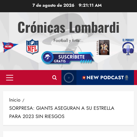
Saltar
7 de agosto de 2026
9:21:12 AM
al
contenido
Crónicas Lombardi
Football y tinta…
NEW PODCAST
Menú
principal
Inicio
SORPRESA: GIANTS ASEGURAN A SU ESTRELLA
PARA 2023 SIN RIESGOS