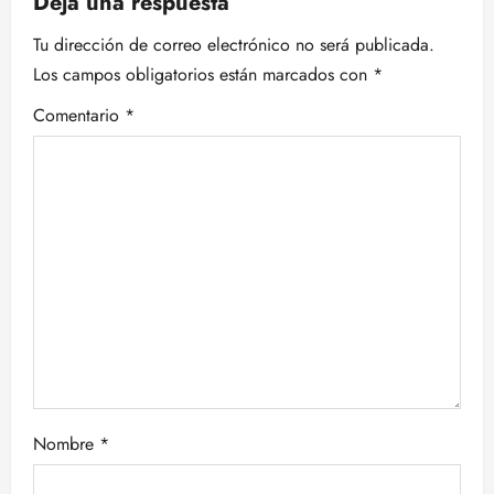
Deja una respuesta
i
Tu dirección de correo electrónico no será publicada.
Los campos obligatorios están marcados con
*
ó
Comentario
*
n
d
e
e
n
t
r
Nombre
*
a