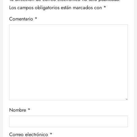
Los campos obligatorios están marcados con
*
ó
Comentario
*
n
d
e
e
n
t
r
Nombre
*
a
d
Correo electrónico
*