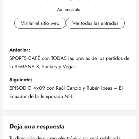
Administrator
Visitar el sitio web
Ver todas las entradas
N
Anterior:
a
SPORTS CAFÉ con TODAS las previas de los partidos de
la SEMANA 8, Fantasy y Vegas
v
Siguiente:
e
EPISODIO 4×09 con Raúl Cancio y Rubén Ibeas – El
g
Ecuador de la Temporada NFL
a
c
Deja una respuesta
i
Tu dirección de correo electrónico no será publicada.