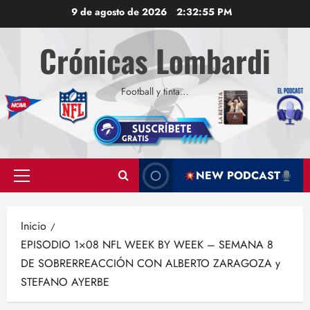
Saltar
9 de agosto de 2026
2:32:55 PM
al
contenido
Crónicas Lombardi
Football y tinta…
NEW PODCAST
Menú
principal
Inicio
EPISODIO 1×08 NFL WEEK BY WEEK – SEMANA 8
DE SOBRERREACCIÓN CON ALBERTO ZARAGOZA y
STEFANO AYERBE