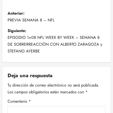
N
Anterior:
a
PREVIA SEMANA 8 – NFL
v
Siguiente:
EPISODIO 1×08 NFL WEEK BY WEEK – SEMANA 8
e
DE SOBRERREACCIÓN CON ALBERTO ZARAGOZA y
g
STEFANO AYERBE
a
c
Deja una respuesta
i
Tu dirección de correo electrónico no será publicada.
Los campos obligatorios están marcados con
*
ó
Comentario
*
n