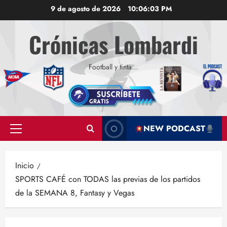
Saltar
9 de agosto de 2026
10:06:04 PM
al
contenido
Crónicas Lombardi
Football y tinta…
NEW PODCAST
Menú
principal
Inicio
SPORTS CAFÉ con TODAS las previas de los partidos
de la SEMANA 8, Fantasy y Vegas