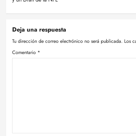
v
e
Deja una respuesta
g
Tu dirección de correo electrónico no será publicada.
Los c
a
Comentario
*
c
i
ó
n
d
e
e