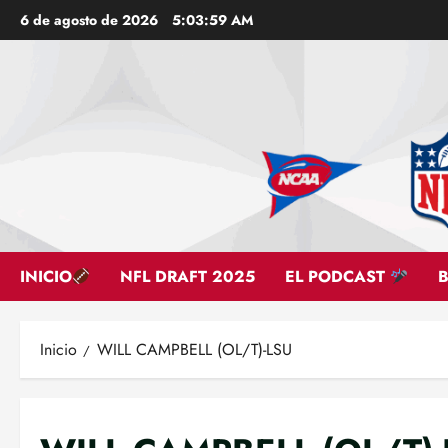
Saltar
6 de agosto de 2026
5:04:00 AM
al
contenido
INICIO
NFL DRAFT 2025
EL PODCAST
Inicio
WILL CAMPBELL (OL/T)-LSU