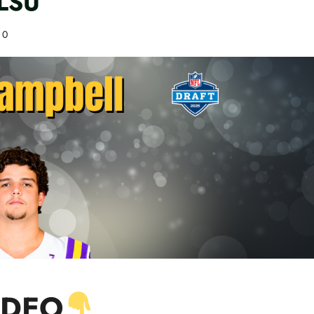
LSU
0
IDEO