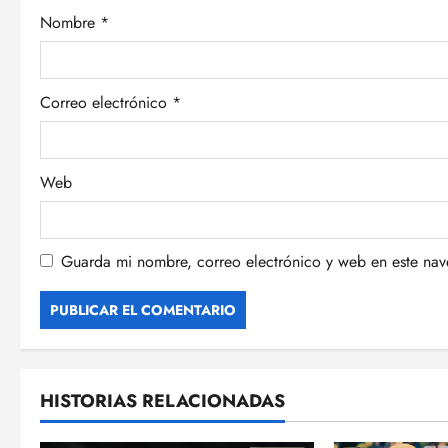
Nombre
*
n
t
Correo electrónico
*
r
a
Web
d
a
Guarda mi nombre, correo electrónico y web en este na
s
HISTORIAS RELACIONADAS