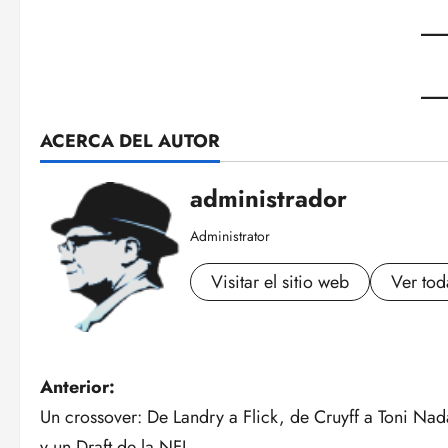
ACERCA DEL AUTOR
administrador
Administrator
Visitar el sitio web
Ver tod
N
Anterior:
Un crossover: De Landry a Flick, de Cruyff a Toni Nad
a
y un Draft de la NFL