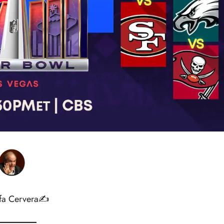
fa Cervera✍️