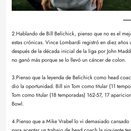
2.Hablando de Bill Belichick, pienso que no es el mej
estas crónicas. Vince Lombardi registró en diez años 
después de la década inicial de la liga por John Madd
no ganó más porque se lo llevó un cáncer de colon.
3.Pienso que la leyenda de Belichick como head coach
dio la oportunidad. Bill sin Tom como titular (11 tempo
Tom como titular (18 temporadas) 162-57, 17 aparicion
Bowl.
4.Pienso que a Mike Vrabel lo vi demasiado cansado en
para aceptar un trabajo de head coach la siguiente te