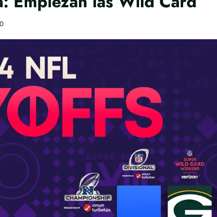
a: Empiezan las Wild Card
0