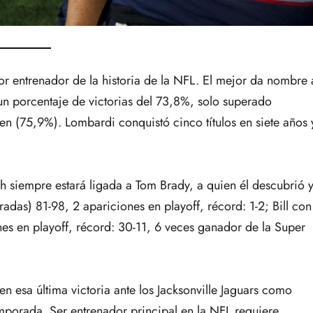
or entrenador de la historia de la NFL. El mejor da nombre 
un porcentaje de victorias del 73,8%, solo superado
en (75,9%). Lombardi conquistó cinco títulos en siete años 
 siempre estará ligada a Tom Brady, a quien él descubrió 
radas) 81-98, 2 apariciones en playoff, récord: 1-2; Bill con
es en playoff, récord: 30-11, 6 veces ganador de la Super
 esa última victoria ante los Jacksonville Jaguars como
mporada. Ser entrenador principal en la NFL requiere