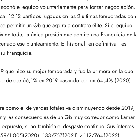
andonó el equipo voluntariamente para forzar negociación.
ca, 12-12 partidos jugados en las 2 ultimas temporadas con
be permitir un Qb que aspira a contrato élite. Si el equipo
s de todo, la única presión que admite una Franquicia de l
tado ese planteamiento. El historial, en definitiva , es
su Franquicia.
9 que hizo su mejor temporada y fue la primera en la que
yendo de ese 66,1% en 2019 pasando por un 64,4% (2020)-
rera como el de yardas totales va disminuyendo desde 2019,
ar y las consecuencias de un Qb muy corredor como Lamar
tá expuesto, si no también el desgaste continuo. Sus intentos
, 159/1.005(2020), 133/767(2021) y 112/764(2022).