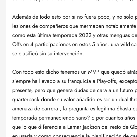
Además de todo esto por si no fuera poco, y no solo 
lesiones de compañeros que mermaban notablemente a
como esta última temporada 2022 y otras menguas de l
Offs en 4 participaciones en estos 5 años, una wild-ca
se clasificó sin su intervención.
Con todo esto dicho tenemos un MVP que quedó atrás
siempre ha llevado a su franquicia a Play-offs, excep
presente, pero que genera dudas de cara a un futuro 
quarterback donde su valor añadido es ser un dual-thr
amenaza de carrera , la pregunta es legítima ¿hasta
temporada
permaneciendo sano
? ¿ por cuantos años
que lo que diferencia a Lamar Jackson del resto de Qb
en usarla y como consecuencia la planificación de car