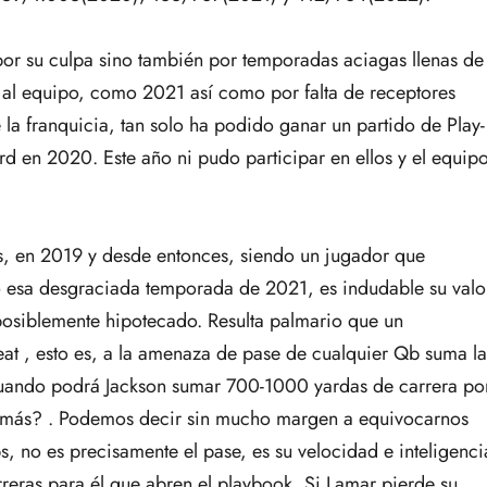
por su culpa sino también por temporadas aciagas llenas de
l equipo, como 2021 así como por falta de receptores
a franquicia, tan solo ha podido ganar un partido de Play-
rd en 2020. Este año ni pudo participar en ellos y el equip
, en 2019 y desde entonces, siendo un jugador que
to esa desgraciada temporada de 2021, es indudable su valo
posiblemente hipotecado. Resulta palmario que un
eat , esto es, a la amenaza de pase de cualquier Qb suma la
 cuando podrá Jackson sumar 700-1000 yardas de carrera po
 más? . Podemos decir sin mucho margen a equivocarnos
s, no es precisamente el pase, es su velocidad e inteligenci
reras para él que abren el playbook. Si Lamar pierde su