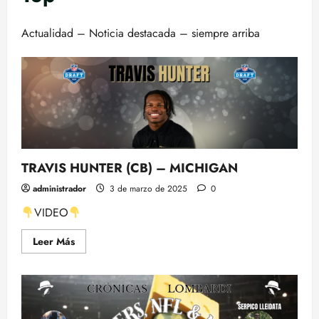
Actualidad – Noticia destacada – siempre arriba
TRAVIS HUNTER (CB) – MICHIGAN
administrador
3 de marzo de 2025
0
VIDEO
Leer
Leer Más
más
acerca
de
TRAVIS
HUNTER
(CB)
–