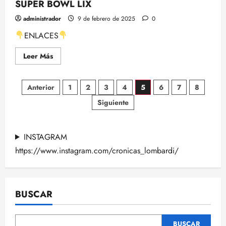
SUPER BOWL LIX
administrador
9 de febrero de 2025
0
ENLACES
Leer
Leer Más
más
acerca
de
Paginación
DIRECTO
Anterior
1
2
3
4
5
6
7
8
CRÓNICAS
LOMBARDI:
Siguiente
de
CLAVES
SUPER
BOWL
entradas
LIX
INSTAGRAM
https://www.instagram.com/cronicas_lombardi/
BUSCAR
BUSCAR