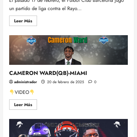
El pasado 17 de febrero, el Fútbol Club Barcelona jugó
un partido de liga contra el Rayo...
Leer
Leer Más
más
acerca
de
Un
crossover:
De
Landry
a
Flick,
de
Cruyff
a
CAMERON WARD(QB)-MIAMI
Toni
Nadal
administrador
20 de febrero de 2025
0
y
un
VIDEO
Draft
de
la
Leer
Leer Más
NFL
más
acerca
de
CAMERON
WARD(QB)-
MIAMI