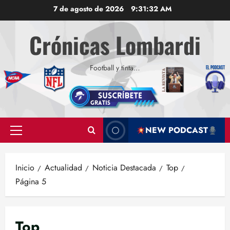
Saltar
7 de agosto de 2026
9:31:33 AM
al
contenido
Crónicas Lombardi
Football y tinta…
NEW PODCAST
Menú
principal
Inicio
Actualidad
Noticia Destacada
Top
Página 5
Top