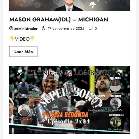
ACTUAL
Y
COMIENZO
DE
LA
MASON GRAHAM(IDL) – MICHIGAN
OFFSEASON
EN
administrador
17 de febrero de 2025
0
LA
NFL
VIDEO
CON
TOMÁS
MONGE
Leer
Leer Más
más
acerca
de
MASON
GRAHAM(IDL)
–
MICHIGAN