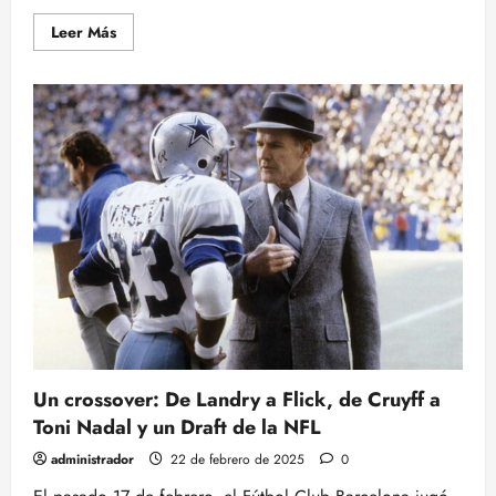
Leer
Leer Más
más
acerca
de
WILL
CAMPBELL
(OL/T)-
LSU
Un crossover: De Landry a Flick, de Cruyff a
Toni Nadal y un Draft de la NFL
administrador
22 de febrero de 2025
0