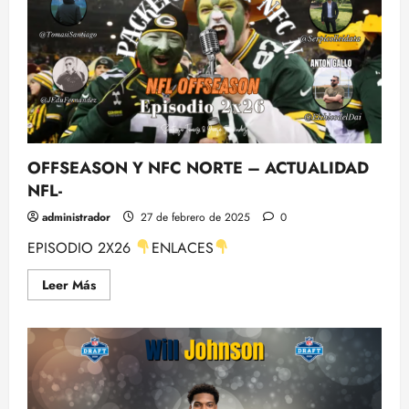
MICHIGAN
OFFSEASON Y NFC NORTE – ACTUALIDAD
NFL-
administrador
27 de febrero de 2025
0
EPISODIO 2X26
ENLACES
Leer
Leer Más
más
acerca
de
OFFSEASON
Y
NFC
NORTE
–
ACTUALIDAD