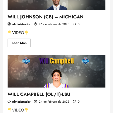
NFL-
WILL JOHNSON (CB) – MICHIGAN
administrador
26 de febrero de 2025
0
VIDEO
Leer
Leer Más
más
acerca
de
WILL
JOHNSON
(CB)
–
MICHIGAN
WILL CAMPBELL (OL/T)-LSU
administrador
24 de febrero de 2025
0
VIDEO