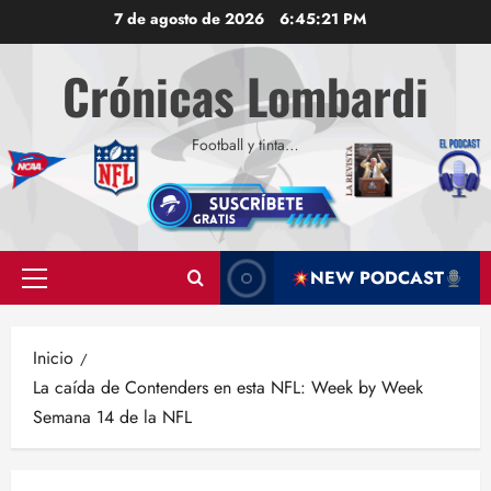
Saltar
7 de agosto de 2026
6:45:22 PM
al
contenido
Crónicas Lombardi
Football y tinta…
NEW PODCAST
Menú
principal
Inicio
La caída de Contenders en esta NFL: Week by Week
Semana 14 de la NFL