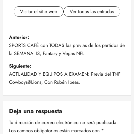
Visitar el sitio web
Ver todas las entradas
N
Anterior:
a
SPORTS CAFÉ con TODAS las previas de los partidos de
la SEMANA 13, Fantasy y Vegas NFL
v
Siguiente:
e
ACTUALIDAD Y EQUIPOS A EXAMEN: Previa del TNF
g
Cowboys@Lions, Con Rubén Ibeas.
a
c
Deja una respuesta
i
Tu dirección de correo electrónico no será publicada.
Los campos obligatorios están marcados con
*