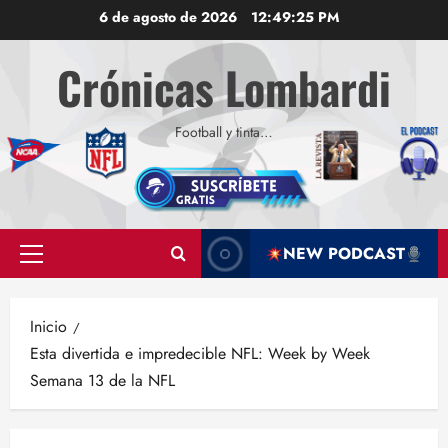
Saltar
6 de agosto de 2026
12:49:26 PM
al
contenido
Crónicas Lombardi
Football y tinta…
NEW PODCAST
Menú
principal
Inicio
Esta divertida e impredecible NFL: Week by Week
Semana 13 de la NFL