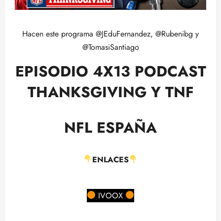
Hacen este programa @JEduFernandez, @Rubenibg y
@TomasiSantiago
EPISODIO 4X13 PODCAST
THANKSGIVING Y TNF
NFL ESPAÑA
ENLACES
IVOOX