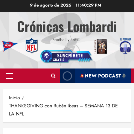
Saltar
9 de agosto de 2026
11:40:29 PM
al
contenido
Crónicas Lombardi
Football y tinta…
NEW PODCAST
Menú
principal
Inicio
THANKSGIVING con Rubén Ibeas – SEMANA 13 DE
LA NFL