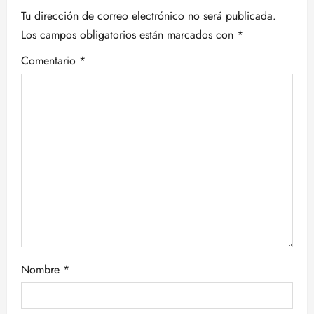
i
Tu dirección de correo electrónico no será publicada.
Los campos obligatorios están marcados con
*
ó
Comentario
*
n
d
e
e
n
t
r
Nombre
*
a
d