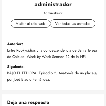
administrador
Administrator
Visitar el sitio web
Ver todas las entradas
N
Anterior:
a
Entre Rookycidios y la condescendencia de Santa Teresa
de Calcuta: Week by Week Semana 12 de la NFL
v
Siguiente:
e
BAJO EL FEDORA: Episodio 2. Anatomía de un placaje,
g
por José Eladio Fernández.
a
c
Deja una respuesta