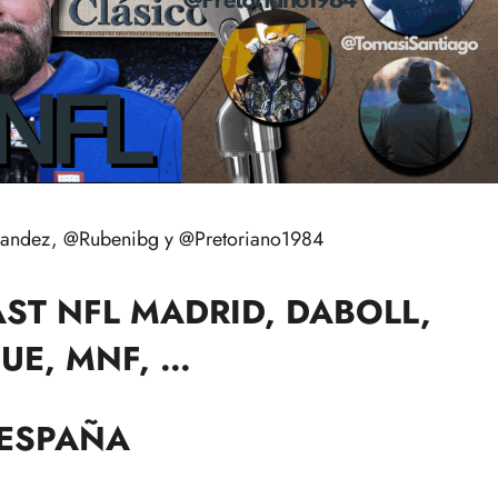
nandez, @Rubenibg y @Pretoriano1984
ST NFL MADRID, DABOLL,
UE, MNF, …
 ESPAÑA