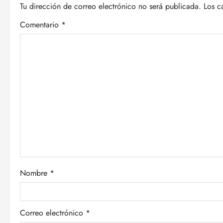
Tu dirección de correo electrónico no será publicada.
Los c
a
Comentario
*
c
i
ó
n
d
e
e
Nombre
*
n
t
Correo electrónico
*