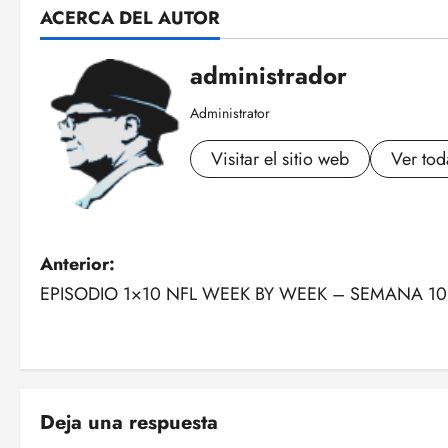
ACERCA DEL AUTOR
administrador
Administrator
Visitar el sitio web
Ver tod
N
Anterior:
EPISODIO 1×10 NFL WEEK BY WEEK – SEMANA 10
a
v
e
Deja una respuesta
g