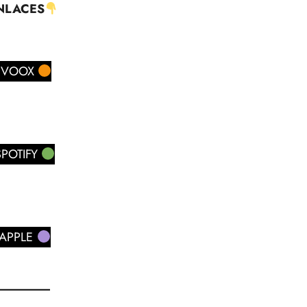
NLACES
IVOOX
POTIFY
APPLE