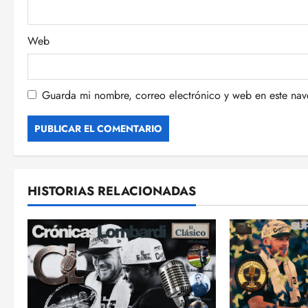
r
a
Web
d
a
Guarda mi nombre, correo electrónico y web en este na
s
HISTORIAS RELACIONADAS