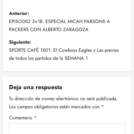
N
Anterior:
a
EPISODIO 3×18: ESPECIAL MICAH PARSONS A
PACKERS CON ALBERTO ZARAGOZA
v
Siguiente:
e
SPORTS CAFÉ 1X01: El Cowboys Eagles y Las previas
g
de todos los partidos de la SEMANA 1
a
c
Deja una respuesta
i
Tu dirección de correo electrónico no será publicada.
Los campos obligatorios están marcados con
*
ó
Comentario
*
n