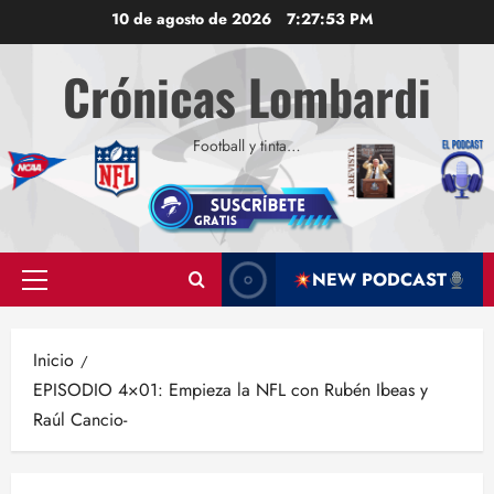
Saltar
10 de agosto de 2026
7:27:53 PM
al
contenido
Crónicas Lombardi
Football y tinta…
NEW PODCAST
Menú
principal
Inicio
EPISODIO 4×01: Empieza la NFL con Rubén Ibeas y
Raúl Cancio-