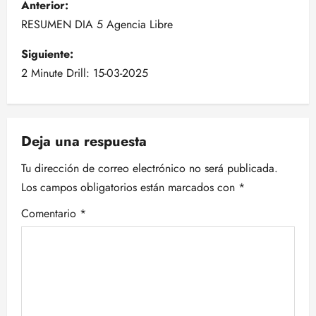
Anterior:
a
RESUMEN DIA 5 Agencia Libre
v
Siguiente:
2 Minute Drill: 15-03-2025
e
g
Deja una respuesta
a
Tu dirección de correo electrónico no será publicada.
c
Los campos obligatorios están marcados con
*
i
Comentario
*
ó
n
d