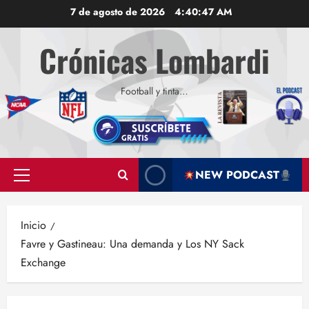
Saltar
7 de agosto de 2026
4:40:48 AM
al
contenido
Crónicas Lombardi
Football y tinta…
NEW PODCAST
Menú
principal
Inicio
Favre y Gastineau: Una demanda y Los NY Sack
Exchange