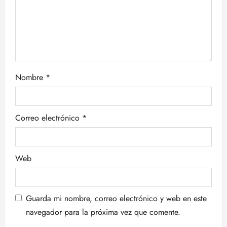
e
e
n
t
Nombre
*
r
a
Correo electrónico
*
d
a
Web
s
Guarda mi nombre, correo electrónico y web en este
navegador para la próxima vez que comente.