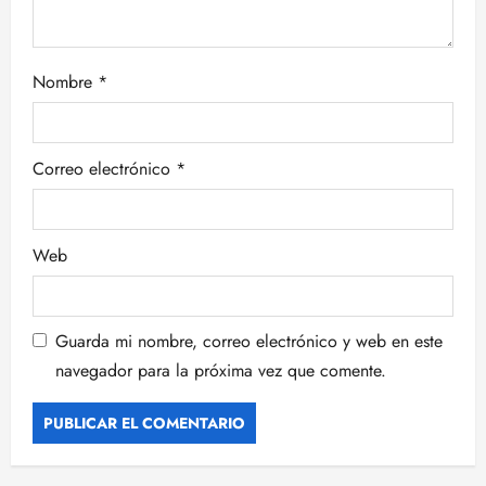
n
t
Nombre
*
r
a
Correo electrónico
*
d
a
Web
s
Guarda mi nombre, correo electrónico y web en este
navegador para la próxima vez que comente.