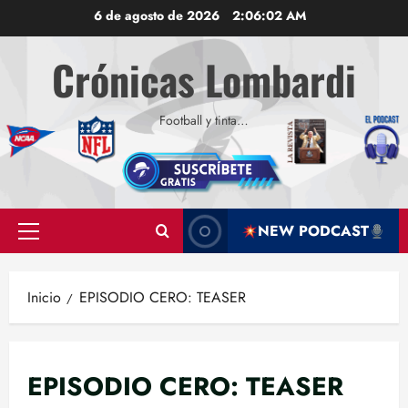
Saltar
6 de agosto de 2026
2:06:03 AM
al
contenido
Crónicas Lombardi
Football y tinta…
NEW PODCAST
Menú
principal
Inicio
EPISODIO CERO: TEASER
EPISODIO CERO: TEASER