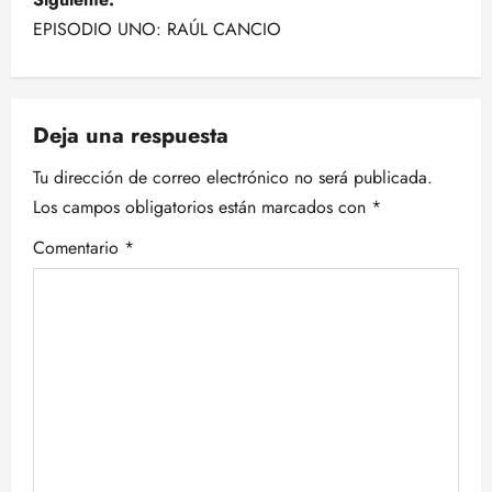
v
EPISODIO UNO: RAÚL CANCIO
e
g
Deja una respuesta
a
Tu dirección de correo electrónico no será publicada.
c
Los campos obligatorios están marcados con
*
i
Comentario
*
ó
n
d
e
e