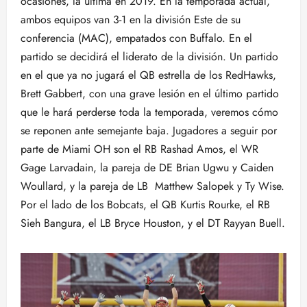
ocasiones, la última en 2019. En la temporada actual,
ambos equipos van 3-1 en la división Este de su
conferencia (MAC), empatados con Buffalo. En el
partido se decidirá el liderato de la división. Un partido
en el que ya no jugará el QB estrella de los RedHawks,
Brett Gabbert, con una grave lesión en el último partido
que le hará perderse toda la temporada, veremos cómo
se reponen ante semejante baja. Jugadores a seguir por
parte de Miami OH son el RB Rashad Amos, el WR
Gage Larvadain, la pareja de DE Brian Ugwu y Caiden
Woullard, y la pareja de LB Matthew Salopek y Ty Wise.
Por el lado de los Bobcats, el QB Kurtis Rourke, el RB
Sieh Bangura, el LB Bryce Houston, y el DT Rayyan Buell.