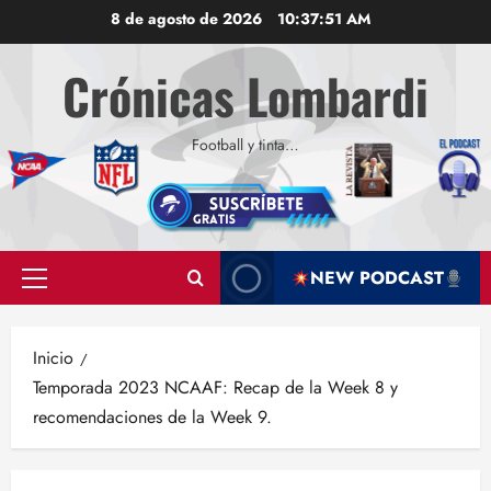
Saltar
8 de agosto de 2026
10:37:52 AM
al
contenido
Crónicas Lombardi
Football y tinta…
NEW PODCAST
Menú
principal
Inicio
Temporada 2023 NCAAF: Recap de la Week 8 y
recomendaciones de la Week 9.