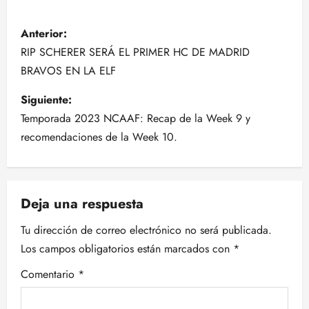
N
Anterior:
a
RIP SCHERER SERÁ EL PRIMER HC DE MADRID
BRAVOS EN LA ELF
v
Siguiente:
e
Temporada 2023 NCAAF: Recap de la Week 9 y
g
recomendaciones de la Week 10.
a
c
Deja una respuesta
i
Tu dirección de correo electrónico no será publicada.
Los campos obligatorios están marcados con
*
ó
Comentario
*
n