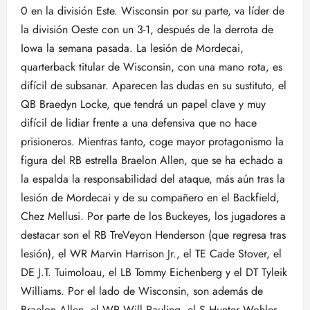
0 en la división Este. Wisconsin por su parte, va líder de
la división Oeste con un 3-1, después de la derrota de
Iowa la semana pasada. La lesión de Mordecai,
quarterback titular de Wisconsin, con una mano rota, es
difícil de subsanar. Aparecen las dudas en su sustituto, el
QB Braedyn Locke, que tendrá un papel clave y muy
difícil de lidiar frente a una defensiva que no hace
prisioneros. Mientras tanto, coge mayor protagonismo la
figura del RB estrella Braelon Allen, que se ha echado a
la espalda la responsabilidad del ataque, más aún tras la
lesión de Mordecai y de su compañero en el Backfield,
Chez Mellusi. Por parte de los Buckeyes, los jugadores a
destacar son el RB TreVeyon Henderson (que regresa tras
lesión), el WR Marvin Harrison Jr., el TE Cade Stover, el
DE J.T. Tuimoloau, el LB Tommy Eichenberg y el DT Tyleik
Williams. Por el lado de Wisconsin, son además de
Braelon Allen, el WR Will Pauling, el S Hunter Wohler,