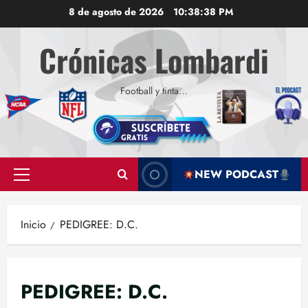
Saltar
8 de agosto de 2026
10:38:39 PM
al
contenido
Crónicas Lombardi
Football y tinta…
NEW PODCAST
Menú
principal
Inicio
PEDIGREE: D.C.
PEDIGREE: D.C.