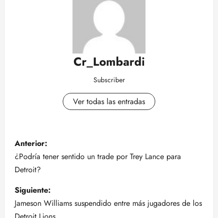
Cr_Lombardi
Subscriber
Ver todas las entradas
N
Anterior:
a
¿Podría tener sentido un trade por Trey Lance para
Detroit?
v
Siguiente:
e
Jameson Williams suspendido entre más jugadores de los
Detroit Lions.