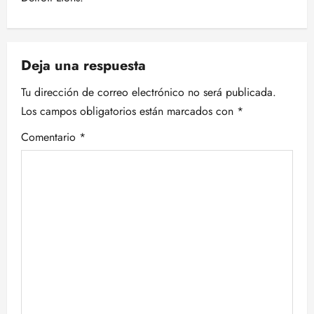
g
a
c
Deja una respuesta
i
Tu dirección de correo electrónico no será publicada.
Los campos obligatorios están marcados con
*
ó
Comentario
*
n
d
e
e
n
t