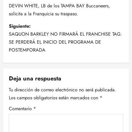
a
DEVIN WHITE, LB de los TAMPA BAY Buccaneers,
solicita a la Franquicia su traspaso.
v
Siguiente:
e
SAQUON BARKLEY NO FIRMARÁ EL FRANCHISE TAG.
g
SE PERDERÁ EL INICIO DEL PROGRAMA DE
POSTEMPORADA
a
c
Deja una respuesta
i
Tu dirección de correo electrónico no será publicada.
ó
Los campos obligatorios están marcados con
*
n
Comentario
*
d
e