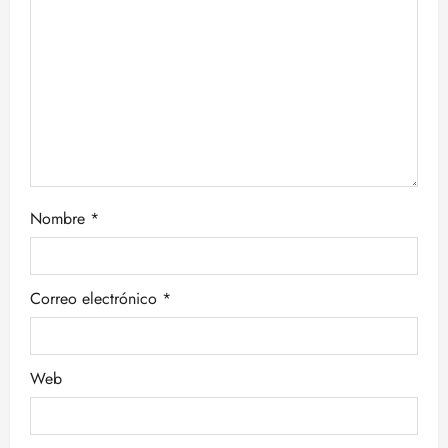
e
n
t
r
a
Nombre
*
d
a
Correo electrónico
*
s
Web