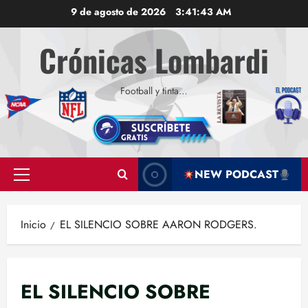
Saltar
9 de agosto de 2026
3:41:44 AM
al
contenido
Crónicas Lombardi
Football y tinta…
NEW PODCAST
Menú
principal
Inicio
EL SILENCIO SOBRE AARON RODGERS.
EL SILENCIO SOBRE