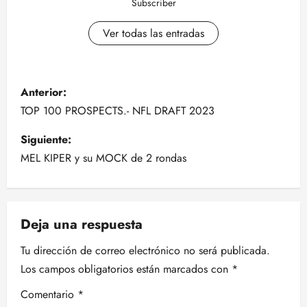
Subscriber
Ver todas las entradas
N
Anterior:
a
TOP 100 PROSPECTS.- NFL DRAFT 2023
v
Siguiente:
MEL KIPER y su MOCK de 2 rondas
e
g
Deja una respuesta
a
Tu dirección de correo electrónico no será publicada.
c
Los campos obligatorios están marcados con
*
i
Comentario
*