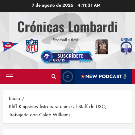
Saltar
7 de agosto de 2026
4:11:32 AM
al
contenido
Crónicas Lombardi
Football y tinta…
NEW PODCAST
Menú
principal
Inicio
Kliff Kingsbury listo para unirse al Staff de USC;
Trabajaría con Caleb Williams.