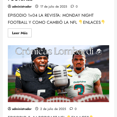
administrador
17 de julio de 2025
0
EPISODIO 1×04 LA REVISTA: MONDAY NIGHT
FOOTBALL Y COMO CAMBIÓ LA NFL
ENLACES
Leer
Leer Más
más
acerca
de
LA
REVISTA
DE
CRONICAS
LOMBARDI:
EPISODIO
1X04
–
MONDAY
NIGHT
FOOTBALL
administrador
2 de julio de 2025
0