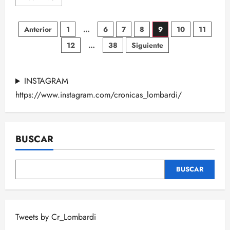
más
acerca
de
Paginación
EPISODIO
Anterior
1
…
6
7
8
9
10
11
3×11:
NFL
12
…
38
Siguiente
de
en
Estado
Puro
entradas
–
Juntamos
INSTAGRAM
a
Unitas,
https://www.instagram.com/cronicas_lombardi/
Flacco,
Lorenzo
Neal,
Darryl
Johnston,
los
BUSCAR
propietarios
y
muchos
más
BUSCAR
Tweets by Cr_Lombardi