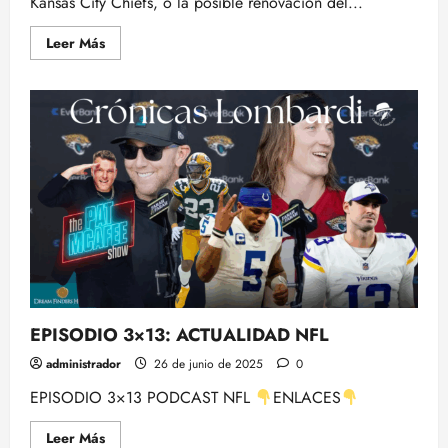
Kansas City Chiefs, o la posible renovación del...
Leer
Leer Más
más
acerca
de
El
Problema
con
el
nuevo
Estadio
de
los
CHIEFS
EPISODIO 3×13: ACTUALIDAD NFL
administrador
26 de junio de 2025
0
EPISODIO 3×13 PODCAST NFL
ENLACES
Leer
Leer Más