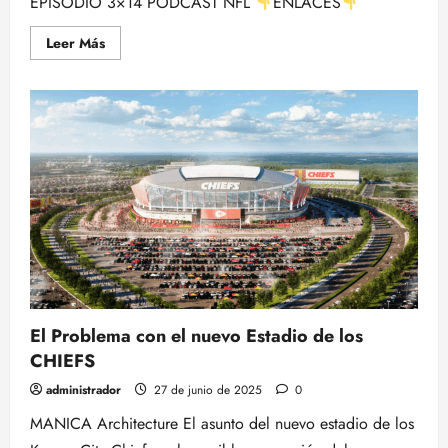
EPISODIO 3×14 PODCAST NFL
ENLACES
Leer
Leer Más
más
acerca
de
El Problema con el nuevo Estadio de los
CHIEFS
administrador
27 de junio de 2025
0
MANICA Architecture El asunto del nuevo estadio de los