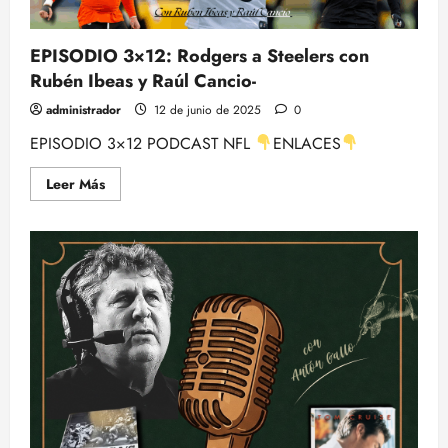
EPISODIO 3×12: Rodgers a Steelers con
Rubén Ibeas y Raúl Cancio-
administrador
12 de junio de 2025
0
EPISODIO 3×12 PODCAST NFL
ENLACES
Leer
Leer Más
más
acerca
de
EPISODIO
3×12:
Rodgers
a
Steelers
con
Rubén
Ibeas
y
Raúl
Cancio-