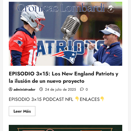
EPISODIO 3×15: Los New England Patriots y
la ilusión de un nuevo proyecto
administrador
24 de julio de 2025
0
EPISODIO 3×15 PODCAST NFL
ENLACES
Leer
Leer Más
más
acerca
de
EPISODIO