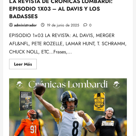
LA REVISTA DE CRONICAS LOMBARDI:
EPISODIO 1X03 – AL DAVIS Y LOS
BADASSES
administrador
19 de junio de 2025
0
EPISODIO 1×03 LA REVISTA: AL DAVIS, MERGER
AFL&NFL, PETE ROZELLE, LAMAR HUNT, T. SCHRAMM,
CHUCK NOLL, ETC…Frases,...
Leer
Leer Más
más
acerca
de
LA
REVISTA
DE
CRONICAS
LOMBARDI:
EPISODIO
1X03
–
AL
DAVIS
Y
LOS
BADASSES