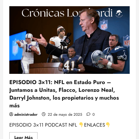
de
MONOGRÁFICO:
VINCE
LOMBARDI
EPISODIO 3×11: NFL en Estado Puro –
Juntamos a Unitas, Flacco, Lorenzo Neal,
Darryl Johnston, los propietarios y muchos
más
administrador
22 de mayo de 2025
0
EPISODIO 3×11 PODCAST NFL
ENLACES
Leer
Leer Más