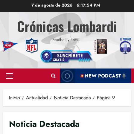
Saltar
7 de agosto de 2026
6:17:55 PM
al
contenido
Crónicas Lombardi
Football y tinta…
NEW PODCAST
Menú
principal
Inicio
Actualidad
Noticia Destacada
Página 9
Noticia Destacada