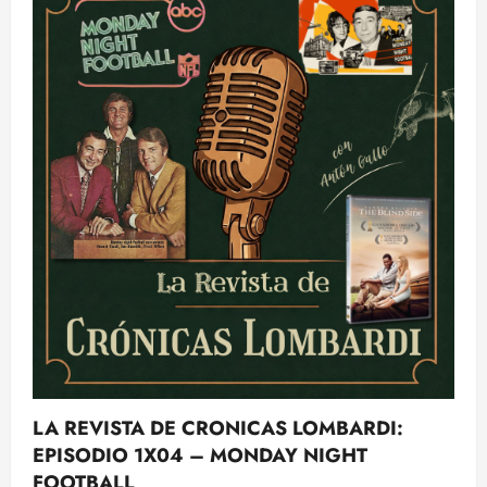
3×15:
Los
New
England
Patriots
y
la
ilusión
de
un
nuevo
proyecto
LA REVISTA DE CRONICAS LOMBARDI:
EPISODIO 1X04 – MONDAY NIGHT
FOOTBALL