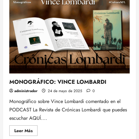
REVISTA
DE
CRONICAS
LOMBARDI:
EPISODIO
1X02
MONOGRÁFICO: VINCE LOMBARDI
administrador
24 de mayo de 2025
0
Monográfico sobre Vince Lombardi comentado en el
PODCAST La Revista de Crónicas Lombardi que puedes
escuchar AQUÍ....
Leer
Leer Más
más
acerca