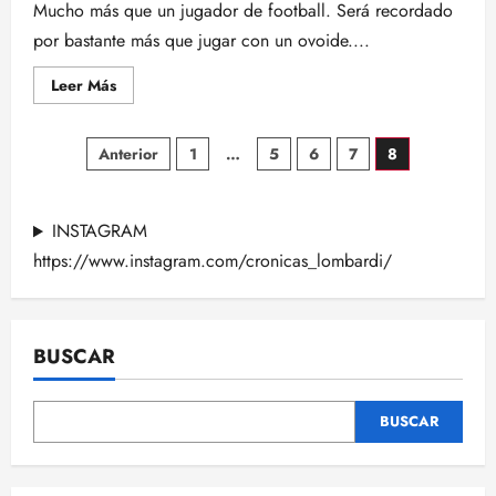
Mucho más que un jugador de football. Será recordado
por bastante más que jugar con un ovoide....
Leer
Leer Más
más
acerca
de
Paginación
JIM
Anterior
1
…
5
6
7
8
BROWN
–
de
1936/2023
INSTAGRAM
entradas
https://www.instagram.com/cronicas_lombardi/
BUSCAR
BUSCAR