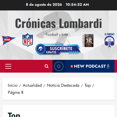
Saltar
8 de agosto de 2026
10:54:52 AM
al
contenido
Crónicas Lombardi
Football y tinta…
NEW PODCAST
Menú
principal
Inicio
Actualidad
Noticia Destacada
Top
Página 8
Top