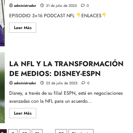
LA
ESPN-
administrador
31 de julio de 2025
0
NFL
CON
EPISODIO 3×16 PODCAST NFL
ENLACES
ALBERTO
ZARAGOZA
Leer
Leer Más
más
acerca
de
EPISODIO
3×16:
ACTUALIDAD
NFL
LA NFL Y LA TRANSFORMACIÓN
DE MEDIOS: DISNEY-ESPN
administrador
25 de julio de 2025
0
Disney, a través de su filial ESPN, está en negociaciones
avanzadas con la NFL para un acuerdo...
Leer
Leer Más
más
acerca
de
LA