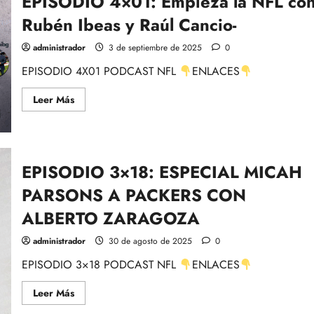
EPISODIO 4×01: Empieza la NFL co
Cowboys
Eagles
Rubén Ibeas y Raúl Cancio-
y
Las
previas
administrador
3 de septiembre de 2025
0
de
todos
EPISODIO 4X01 PODCAST NFL
ENLACES
los
partidos
de
Leer
Leer Más
la
más
SEMANA
acerca
1
de
EPISODIO
4×01:
Empieza
EPISODIO 3×18: ESPECIAL MICAH
la
NFL
con
PARSONS A PACKERS CON
Rubén
Ibeas
ALBERTO ZARAGOZA
y
Raúl
Cancio-
administrador
30 de agosto de 2025
0
EPISODIO 3×18 PODCAST NFL
ENLACES
Leer
Leer Más
más
acerca