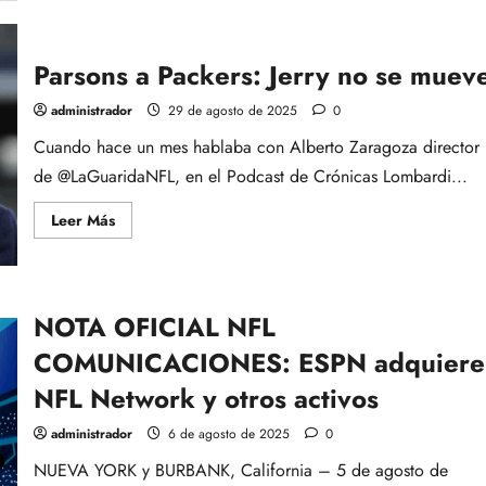
de
EPISODIO
3×18:
ESPECIAL
Parsons a Packers: Jerry no se muev
MICAH
PARSONS
A
administrador
29 de agosto de 2025
0
PACKERS
CON
Cuando hace un mes hablaba con Alberto Zaragoza director
ALBERTO
ZARAGOZA
de @LaGuaridaNFL, en el Podcast de Crónicas Lombardi...
Leer
Leer Más
más
acerca
de
Parsons
a
Packers:
NOTA OFICIAL NFL
Jerry
no
COMUNICACIONES: ESPN adquiere
se
mueve
NFL Network y otros activos
administrador
6 de agosto de 2025
0
NUEVA YORK y BURBANK, California – 5 de agosto de