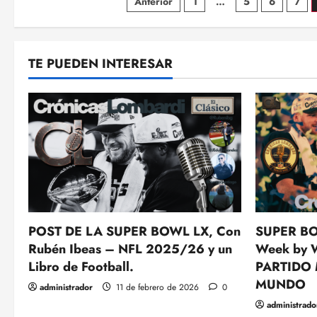
Paginación
Anterior
1
…
5
6
7
de
entradas
TE PUEDEN INTERESAR
POST DE LA SUPER BOWL LX, Con
SUPER BO
Rubén Ibeas – NFL 2025/26 y un
Week by 
Libro de Football.
PARTIDO
MUNDO
administrador
11 de febrero de 2026
0
administrado