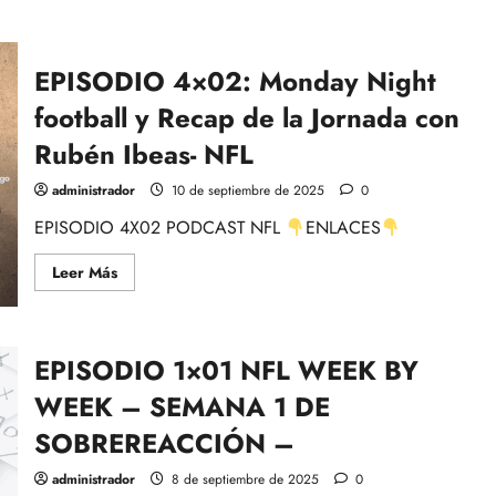
EPISODIO 4×02: Monday Night
football y Recap de la Jornada con
Rubén Ibeas- NFL
administrador
10 de septiembre de 2025
0
EPISODIO 4X02 PODCAST NFL
ENLACES
Leer
Leer Más
más
acerca
de
EPISODIO
4×02:
EPISODIO 1×01 NFL WEEK BY
Monday
Night
football
WEEK – SEMANA 1 DE
y
Recap
SOBREREACCIÓN –
de
la
Jornada
administrador
8 de septiembre de 2025
0
con