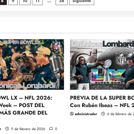
8
9
10
11
…
38
Siguiente
NFL
Y
LA
TRANSFORMACIÓN
DE
MEDIOS:
DISNEY-
ESPN
WL LX – NFL 2026:
PREVIA DE LA SUPER B
Week – POST DEL
Con Rubén Ibeas – NFL
 MÁS GRANDE DEL
administrador
6 de febrero de
r
9 de febrero de 2026
0