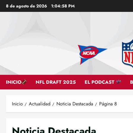
Saltar
8 de agosto de 2026
1:04:59 PM
al
contenido
INICIO
NFL DRAFT 2025
EL PODCAST
Inicio
Actualidad
Noticia Destacada
Página 8
Noticia Destacada