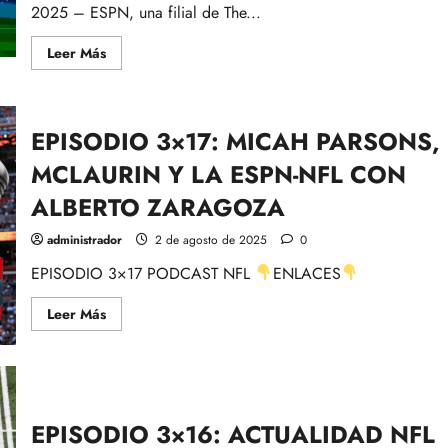
2025 – ESPN, una filial de The...
Leer
Leer Más
más
acerca
de
NOTA
OFICIAL
EPISODIO 3×17: MICAH PARSONS,
NFL
COMUNICACIONES:
ESPN
MCLAURIN Y LA ESPN-NFL CON
adquiere
NFL
ALBERTO ZARAGOZA
Network
y
otros
administrador
2 de agosto de 2025
0
activos
EPISODIO 3×17 PODCAST NFL
ENLACES
Leer
Leer Más
más
acerca
de
EPISODIO
3×17:
MICAH
PARSONS,
MCLAURIN
EPISODIO 3×16: ACTUALIDAD NFL
Y