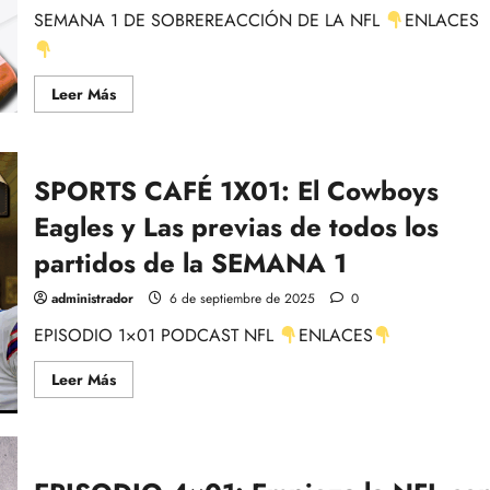
Rubén
SEMANA 1 DE SOBREREACCIÓN DE LA NFL
ENLACES
Ibeas-
NFL
Leer
Leer Más
más
acerca
de
EPISODIO
1×01
SPORTS CAFÉ 1X01: El Cowboys
NFL
WEEK
BY
Eagles y Las previas de todos los
WEEK
–
partidos de la SEMANA 1
SEMANA
1
DE
administrador
6 de septiembre de 2025
0
SOBREREACCIÓN
–
EPISODIO 1×01 PODCAST NFL
ENLACES
Leer
Leer Más
más
acerca
de
SPORTS
CAFÉ
1X01:
El