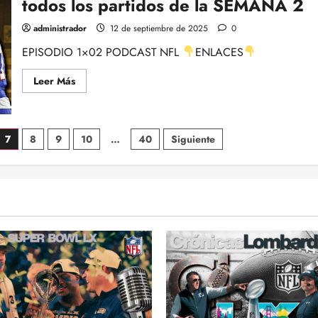
todos los partidos de la SEMANA 2
–
SEMANA
2
administrador
12 de septiembre de 2025
0
DE
SOBREREACCIÓN
EPISODIO 1×02 PODCAST NFL
ENLACES
CON
ALBERTO
ZARAGOZA
Leer
Leer Más
más
acerca
de
SPORTS
CAFÉ
7
8
9
10
…
40
Siguiente
1X02:
Las
previas
de
todos
los
partidos
de
la
SEMANA
2