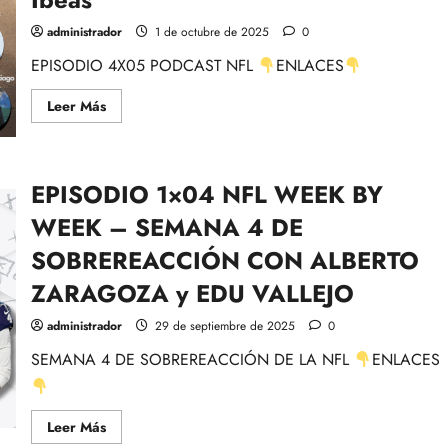
los
partidos
administrador
1 de octubre de 2025
0
de
la
EPISODIO 4X05 PODCAST NFL
ENLACES
SEMANA
5,
Fantasy
Leer
Leer Más
y
más
más
acerca
de
EPISODIO
4×05:
EPISODIO 1×04 NFL WEEK BY
MNF
y
reflexiones
WEEK – SEMANA 4 DE
de
SEPTIEMBRE
SOBREREACCIÓN CON ALBERTO
en
la
ZARAGOZA y EDU VALLEJO
NFL
con
Rubén
administrador
29 de septiembre de 2025
0
Ibeas
SEMANA 4 DE SOBREREACCIÓN DE LA NFL
ENLACES
Leer
Leer Más
más