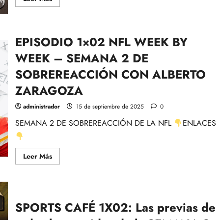
más
acerca
de
EPISODIO
4×03:
EPISODIO 1×02 NFL WEEK BY
Monday
Night
football
WEEK – SEMANA 2 DE
y
Recap
SOBREREACCIÓN CON ALBERTO
de
la
ZARAGOZA
Jornada
2
con
administrador
15 de septiembre de 2025
0
Rubén
Ibeas-
NFL
SEMANA 2 DE SOBREREACCIÓN DE LA NFL
ENLACES
Leer
Leer Más
más
acerca
de
EPISODIO
1×02
NFL
SPORTS CAFÉ 1X02: Las previas de
WEEK
BY
WEEK