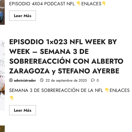
SEMANA
EPISODIO 4X04 PODCAST NFL
ENLACES
4
Leer
Leer Más
más
acerca
de
EPISODIO
4×04:
EPISODIO 1×023 NFL WEEK BY
MNF
Lions@Ravens
y
WEEK – SEMANA 3 DE
reflexiones
de
SOBREREACCIÓN CON ALBERTO
la
jornada
ZARAGOZA y STEFANO AYERBE
con
Rubén
Ibeas-
administrador
22 de septiembre de 2025
0
NFL
SEMANA 3 DE SOBREREACCIÓN DE LA NFL
ENLACES
Leer
Leer Más
más
acerca
de
EPISODIO
1×023