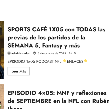
SPORTS CAFÉ 1X05 con TODAS las
previas de los partidos de la
SEMANA 5, Fantasy y más
administrador
3 de octubre de 2025
0
EPISODIO 1×05 PODCAST NFL
ENLACES
Leer
Leer Más
más
acerca
de
SPORTS
CAFÉ
EPISODIO 4×05: MNF y reflexiones
1X05
con
TODAS
de SEPTIEMBRE en la NFL con Rubé
las
previas
Ibeas
de