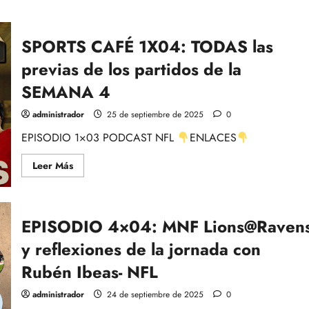
acerca
de
EPISODIO
1×04
SPORTS CAFÉ 1X04: TODAS las
NFL
WEEK
BY
previas de los partidos de la
WEEK
–
SEMANA 4
SEMANA
4
DE
administrador
25 de septiembre de 2025
0
SOBREREACCIÓN
CON
EPISODIO 1×03 PODCAST NFL
ENLACES
ALBERTO
ZARAGOZA
y
Leer
Leer Más
EDU
más
VALLEJO
acerca
de
SPORTS
CAFÉ
EPISODIO 4×04: MNF Lions@Raven
1X04:
TODAS
las
y reflexiones de la jornada con
previas
de
Rubén Ibeas- NFL
los
partidos
de
administrador
24 de septiembre de 2025
0
la