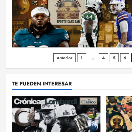
Paginación
Anterior
1
…
4
5
6
de
entradas
TE PUEDEN INTERESAR