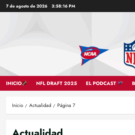
Saltar
7 de agosto de 2026
3:58:17 PM
al
contenido
INICIO
NFL DRAFT 2025
EL PODCAST
Inicio
Actualidad
Página 7
Actualidad