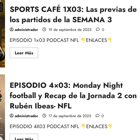
NFL
SPORTS CAFÉ 1X03: Las previas de
WEEK
BY
WEEK
los partidos de la SEMANA 3
–
SEMANA
3
administrador
19 de septiembre de 2025
0
DE
SOBREREACCIÓN
EPISODIO 1×03 PODCAST NFL
ENLACES
CON
ALBERTO
ZARAGOZA
Leer
Leer Más
y
más
STEFANO
acerca
AYERBE
de
SPORTS
CAFÉ
1X03:
EPISODIO 4×03: Monday Night
Las
previas
de
football y Recap de la Jornada 2 con
los
partidos
Rubén Ibeas- NFL
de
la
SEMANA
administrador
17 de septiembre de 2025
0
3
EPISODIO 4X03 PODCAST NFL
ENLACES
Leer
Leer Más