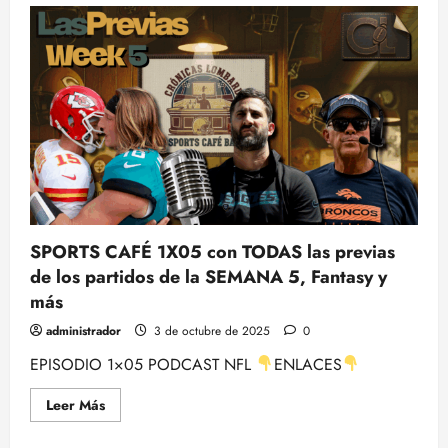
SPORTS CAFÉ 1X05 con TODAS las previas
de los partidos de la SEMANA 5, Fantasy y
más
administrador
3 de octubre de 2025
0
EPISODIO 1×05 PODCAST NFL
ENLACES
Leer
Leer Más
más
acerca
de