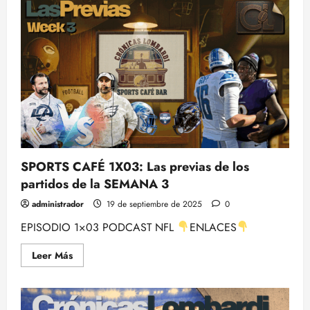
EPISODIO
1×023
NFL
WEEK
BY
WEEK
–
SEMANA
3
DE
SOBREREACCIÓN
CON
ALBERTO
ZARAGOZA
y
STEFANO
AYERBE
SPORTS CAFÉ 1X03: Las previas de los
partidos de la SEMANA 3
administrador
19 de septiembre de 2025
0
EPISODIO 1×03 PODCAST NFL
ENLACES
Leer
Leer Más
más
acerca
de
SPORTS
CAFÉ