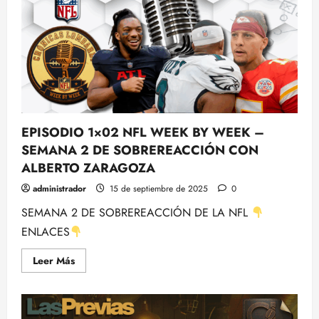
football
y
Recap
de
la
Jornada
2
con
Rubén
Ibeas-
NFL
EPISODIO 1×02 NFL WEEK BY WEEK –
SEMANA 2 DE SOBREREACCIÓN CON
ALBERTO ZARAGOZA
administrador
15 de septiembre de 2025
0
SEMANA 2 DE SOBREREACCIÓN DE LA NFL
ENLACES
Leer
Leer Más
más
acerca
de
EPISODIO
1×02