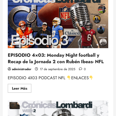
1X03:
Las
previas
de
los
partidos
de
la
SEMANA
3
EPISODIO 4×03: Monday Night football y
Recap de la Jornada 2 con Rubén Ibeas- NFL
administrador
17 de septiembre de 2025
0
EPISODIO 4X03 PODCAST NFL
ENLACES
Leer
Leer Más
más
acerca
de
EPISODIO
4×03:
Monday
Night