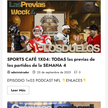
EPISODIO
1×04
NFL
WEEK
BY
WEEK
–
SEMANA
4
DE
SOBREREACCIÓN
CON
ALBERTO
ZARAGOZA
y
EDU
VALLEJO
SPORTS CAFÉ 1X04: TODAS las previas de
los partidos de la SEMANA 4
administrador
25 de septiembre de 2025
0
EPISODIO 1×03 PODCAST NFL
ENLACES
Leer
Leer Más
más
acerca
de
SPORTS
CAFÉ