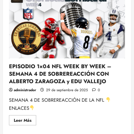
MNF
y
reflexiones
de
SEPTIEMBRE
en
la
NFL
con
Rubén
Ibeas
EPISODIO 1×04 NFL WEEK BY WEEK –
SEMANA 4 DE SOBREREACCIÓN CON
ALBERTO ZARAGOZA y EDU VALLEJO
administrador
29 de septiembre de 2025
0
SEMANA 4 DE SOBREREACCIÓN DE LA NFL
ENLACES
Leer
Leer Más
más
acerca
de