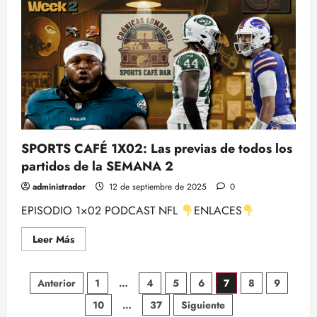
NFL
WEEK
BY
WEEK
–
SEMANA
2
DE
SOBREREACCIÓN
CON
ALBERTO
ZARAGOZA
SPORTS CAFÉ 1X02: Las previas de todos los
partidos de la SEMANA 2
administrador
12 de septiembre de 2025
0
EPISODIO 1×02 PODCAST NFL
ENLACES
Leer
Leer Más
más
acerca
de
Paginación
SPORTS
Anterior
1
…
4
5
6
7
8
9
CAFÉ
1X02:
10
…
37
Siguiente
de
Las