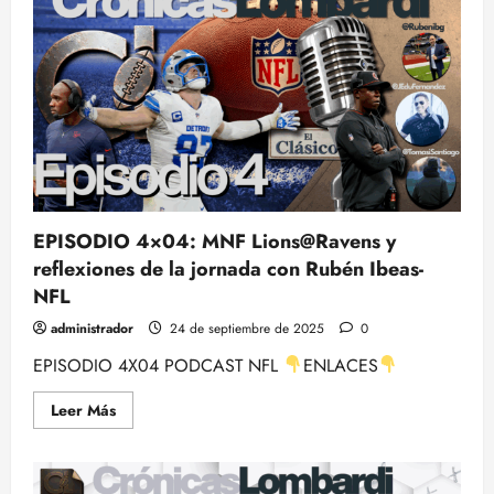
1X04:
TODAS
las
previas
de
los
partidos
de
la
SEMANA
4
EPISODIO 4×04: MNF Lions@Ravens y
reflexiones de la jornada con Rubén Ibeas-
NFL
administrador
24 de septiembre de 2025
0
EPISODIO 4X04 PODCAST NFL
ENLACES
Leer
Leer Más
más
acerca
de
EPISODIO
4×04: