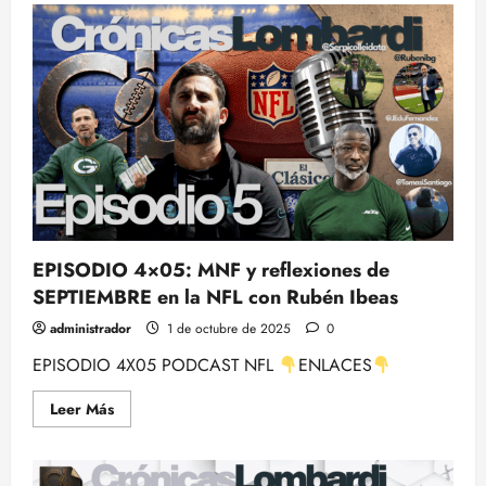
SPORTS
CAFÉ
1X05
con
TODAS
las
previas
de
los
partidos
de
la
SEMANA
5,
Fantasy
y
más
EPISODIO 4×05: MNF y reflexiones de
SEPTIEMBRE en la NFL con Rubén Ibeas
administrador
1 de octubre de 2025
0
EPISODIO 4X05 PODCAST NFL
ENLACES
Leer
Leer Más
más
acerca
de
EPISODIO
4×05: