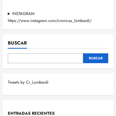
previas
de
entradas
todos
los
INSTAGRAM
partidos
de
https://www.instagram.com/cronicas_lombardi/
la
SEMANA
2
BUSCAR
BUSCAR
Tweets by Cr_Lombardi
ENTRADAS RECIENTES