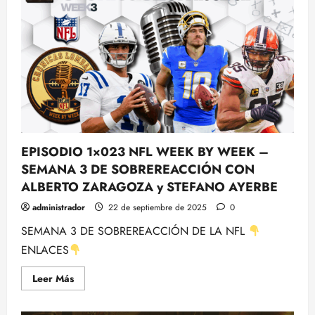
MNF
Lions@Ravens
y
reflexiones
de
la
jornada
con
Rubén
Ibeas-
NFL
EPISODIO 1×023 NFL WEEK BY WEEK –
SEMANA 3 DE SOBREREACCIÓN CON
ALBERTO ZARAGOZA y STEFANO AYERBE
administrador
22 de septiembre de 2025
0
SEMANA 3 DE SOBREREACCIÓN DE LA NFL
ENLACES
Leer
Leer Más
más
acerca
de