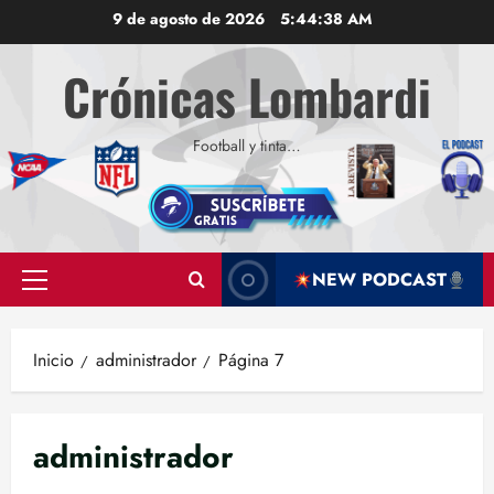
Saltar
9 de agosto de 2026
5:44:39 AM
al
contenido
Crónicas Lombardi
Football y tinta…
NEW PODCAST
Menú
principal
Inicio
administrador
Página 7
administrador