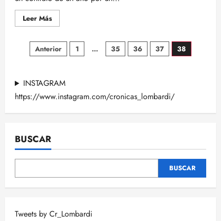
Leer
Leer Más
más
acerca
de
Paginación
ODELL
Anterior
1
…
35
36
37
38
BECKHAM
JR.,
de
A
RAVENS
con
INSTAGRAM
entradas
un
contrato
https://www.instagram.com/cronicas_lombardi/
de
1
año
por
un
valor
BUSCAR
de
hasta
$
18
BUSCAR
millones
Tweets by Cr_Lombardi