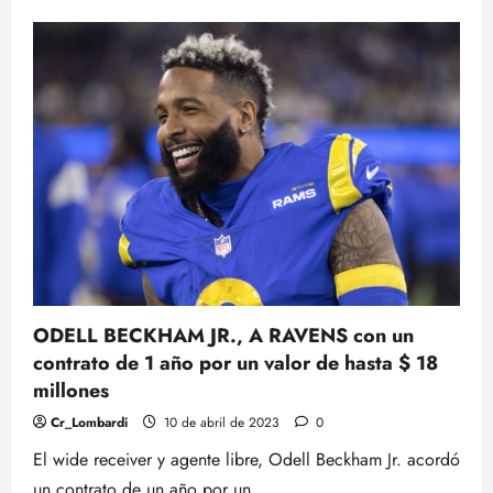
de
15
MILLONES
GARANTIZADOS
PARA
OBJ
ODELL BECKHAM JR., A RAVENS con un
contrato de 1 año por un valor de hasta $ 18
millones
Cr_Lombardi
10 de abril de 2023
0
El wide receiver y agente libre, Odell Beckham Jr. acordó
un contrato de un año por un...