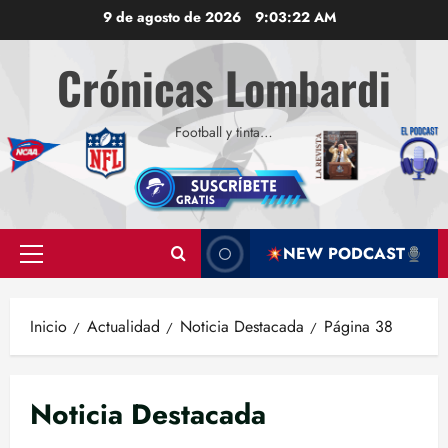
Saltar
9 de agosto de 2026
9:03:23 AM
al
contenido
Crónicas Lombardi
Football y tinta…
NEW PODCAST
Menú
principal
Inicio
Actualidad
Noticia Destacada
Página 38
Noticia Destacada