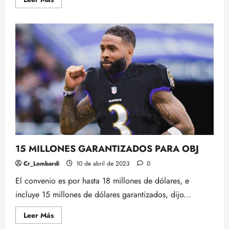
más
acerca
de
Kliff
Kingsbury
listo
para
unirse
al
Staff
de
USC;
Trabajaría
con
Caleb
Williams.
15 MILLONES GARANTIZADOS PARA OBJ
Cr_Lombardi
10 de abril de 2023
0
El convenio es por hasta 18 millones de dólares, e
incluye 15 millones de dólares garantizados, dijo...
Leer
Leer Más
más
acerca