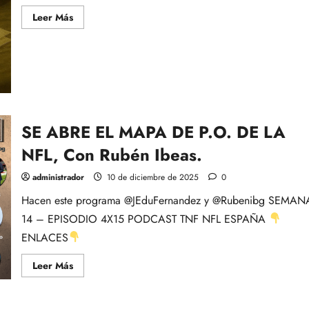
Leer
Leer Más
más
acerca
de
BAJO
EL
FEDORA:
Episodio
4.
Cosas
que
no
SE ABRE EL MAPA DE P.O. DE LA
creeríais:
The
NFL, Con Rubén Ibeas.
Blizzard
Bowl…
por
administrador
10 de diciembre de 2025
0
José
Eladio
Hacen este programa @JEduFernandez y @Rubenibg SEMAN
Fernández
14 – EPISODIO 4X15 PODCAST TNF NFL ESPAÑA
ENLACES
Leer
Leer Más
más
acerca
de
SE