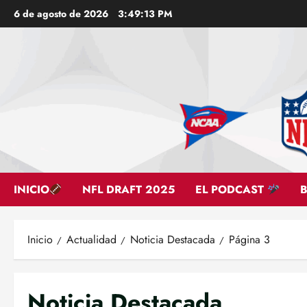
Saltar
6 de agosto de 2026
3:49:14 PM
al
contenido
INICIO
NFL DRAFT 2025
EL PODCAST
Inicio
Actualidad
Noticia Destacada
Página 3
Noticia Destacada