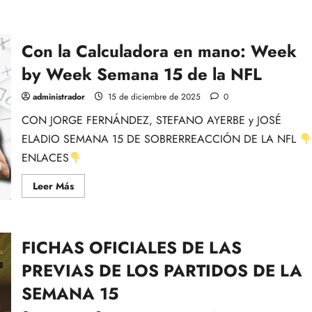
Con la Calculadora en mano: Week
by Week Semana 15 de la NFL
administrador
15 de diciembre de 2025
0
CON JORGE FERNÁNDEZ, STEFANO AYERBE y JOSÉ
ELADIO SEMANA 15 DE SOBRERREACCIÓN DE LA NFL
ENLACES
Leer
Leer Más
más
acerca
de
Con
la
FICHAS OFICIALES DE LAS
Calculadora
en
mano:
PREVIAS DE LOS PARTIDOS DE LA
Week
by
SEMANA 15
Week
Semana