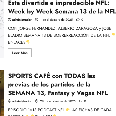
Esta divertida e impredecible NFL:
EQUIPOS
A
EXAMEN:
Week by Week Semana 13 de la NF
Previa
del
TNF
administrador
1 de diciembre de 2025
0
Cowboys@Lions,
Con
CON JORGE FERNÁNDEZ, ALBERTO ZARAGOZA y JOSÉ
Rubén
Ibeas.
ELADIO SEMANA 13 DE SOBRERREACCIÓN DE LA NFL
ENLACES
Leer
Leer Más
más
acerca
de
Esta
divertida
SPORTS CAFÉ con TODAS las
e
impredecible
NFL:
previas de los partidos de la
Week
by
SEMANA 13, Fantasy y Vegas NFL
Week
Semana
13
administrador
28 de noviembre de 2025
0
de
la
EPISODIO 1×13 PODCAST NFL
LAS FICHAS DE CADA
NFL