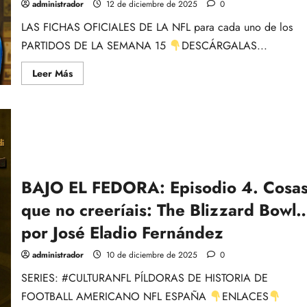
15
administrador
12 de diciembre de 2025
0
de
la
LAS FICHAS OFICIALES DE LA NFL para cada uno de los
NFL
PARTIDOS DE LA SEMANA 15
DESCÁRGALAS...
Leer
Leer Más
más
acerca
de
FICHAS
OFICIALES
DE
LAS
PREVIAS
DE
LOS
PARTIDOS
BAJO EL FEDORA: Episodio 4. Cosa
DE
LA
que no creeríais: The Blizzard Bowl
SEMANA
15
por José Eladio Fernández
administrador
10 de diciembre de 2025
0
SERIES: #CULTURANFL PÍLDORAS DE HISTORIA DE
FOOTBALL AMERICANO NFL ESPAÑA
ENLACES