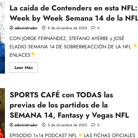
ABRE
La caída de Contenders en esta NFL:
EL
MAPA
DE
Week by Week Semana 14 de la NF
P.O.
DE
LA
administrador
8 de diciembre de 2025
0
NFL,
Con
CON JORGE FERNÁNDEZ, STEFANO AYERBE y JOSÉ
Rubén
Ibeas.
ELADIO SEMANA 14 DE SOBRERREACCIÓN DE LA NFL
ENLACES
Leer
Leer Más
más
acerca
de
La
caída
SPORTS CAFÉ con TODAS las
de
Contenders
en
previas de los partidos de la
esta
NFL:
SEMANA 14, Fantasy y Vegas NFL
Week
by
Week
administrador
5 de diciembre de 2025
0
Semana
14
EPISODIO 1×14 PODCAST NFL
LAS FICHAS OFICIALES
de