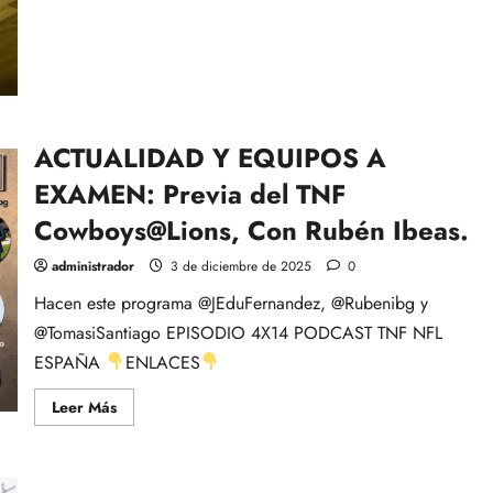
acerca
de
BAJO
EL
FEDORA:
Episodio
3.
Whittington
I,
el
ACTUALIDAD Y EQUIPOS A
Breve…
por
EXAMEN: Previa del TNF
Antón
Gallo.
Cowboys@Lions, Con Rubén Ibeas.
administrador
3 de diciembre de 2025
0
Hacen este programa @JEduFernandez, @Rubenibg y
@TomasiSantiago EPISODIO 4X14 PODCAST TNF NFL
ESPAÑA
ENLACES
Leer
Leer Más
más
acerca
de
ACTUALIDAD
Y