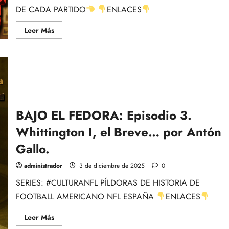
la
DE CADA PARTIDO
ENLACES
NFL
Leer
Leer Más
más
acerca
de
SPORTS
CAFÉ
con
TODAS
las
previas
de
los
BAJO EL FEDORA: Episodio 3.
partidos
de
Whittington I, el Breve… por Antón
la
SEMANA
14,
Gallo.
Fantasy
y
Vegas
administrador
3 de diciembre de 2025
0
NFL
SERIES: #CULTURANFL PÍLDORAS DE HISTORIA DE
FOOTBALL AMERICANO NFL ESPAÑA
ENLACES
Leer
Leer Más
más