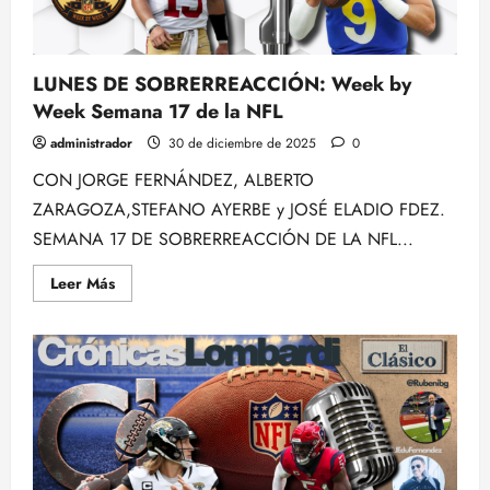
Ibeas.
LUNES DE SOBRERREACCIÓN: Week by
Week Semana 17 de la NFL
administrador
30 de diciembre de 2025
0
CON JORGE FERNÁNDEZ, ALBERTO
ZARAGOZA,STEFANO AYERBE y JOSÉ ELADIO FDEZ.
SEMANA 17 DE SOBRERREACCIÓN DE LA NFL...
Leer
Leer Más
más
acerca
de
LUNES
DE
SOBRERREACCIÓN:
Week
by
Week
Semana
17
de
la