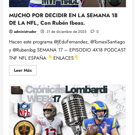
MUCHO POR DECIDIR EN LA SEMANA 18
DE LA NFL, Con Rubén Ibeas.
administrador
31 de diciembre de 2025
0
Hacen este programa @JEduFernandez, @TomasiSantiago
y @Rubenibg SEMANA 17 – EPISODIO 4X18 PODCAST
TNF NFL ESPAÑA
ENLACES
Leer
Leer Más
más
acerca
de
MUCHO
POR
DECIDIR
EN
LA
SEMANA
18
DE
LA
NFL,
Con
Rubén