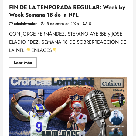
FIN DE LA TEMPORADA REGULAR: Week by
Week Semana 18 de la NFL
administrador
5 de enero de 2026
0
CON JORGE FERNÁNDEZ, STEFANO AYERBE y JOSÉ
ELADIO FDEZ. SEMANA 18 DE SOBRERREACCIÓN DE
LA NFL
ENLACES
Leer
Leer Más
más
acerca
de
FIN
DE
LA
TEMPORADA
REGULAR:
Week
by
Week
Semana
18
de
la
NFL