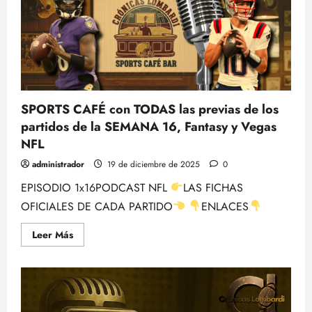
Semana
16
de
la
NFL
SPORTS CAFÉ con TODAS las previas de los
partidos de la SEMANA 16, Fantasy y Vegas
NFL
administrador
19 de diciembre de 2025
0
EPISODIO 1x16PODCAST NFL
LAS FICHAS
OFICIALES DE CADA PARTIDO
ENLACES
Leer
Leer Más
más
acerca
de
SPORTS
CAFÉ
con
TODAS
las