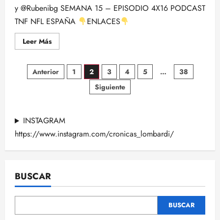
y @Rubenibg SEMANA 15 – EPISODIO 4X16 PODCAST
TNF NFL ESPAÑA
ENLACES
Leer
Leer Más
más
acerca
de
Paginación
MICAH
Anterior
1
2
3
4
5
…
38
PARSONS
ABRE
Siguiente
de
LOS
P.O.
DE
entradas
LA
NFL,
INSTAGRAM
Con
Rubén
https://www.instagram.com/cronicas_lombardi/
Ibeas.
BUSCAR
BUSCAR