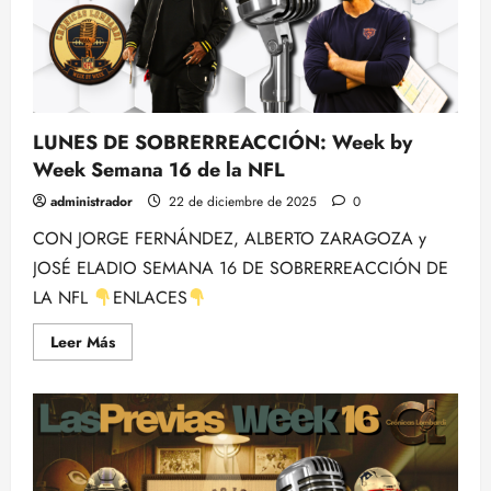
Rubén
Ibeas.
LUNES DE SOBRERREACCIÓN: Week by
Week Semana 16 de la NFL
administrador
22 de diciembre de 2025
0
CON JORGE FERNÁNDEZ, ALBERTO ZARAGOZA y
JOSÉ ELADIO SEMANA 16 DE SOBRERREACCIÓN DE
LA NFL
ENLACES
Leer
Leer Más
más
acerca
de
LUNES
DE
SOBRERREACCIÓN:
Week
by
Week