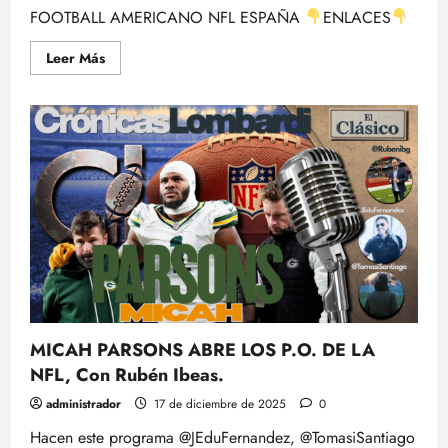
FOOTBALL AMERICANO NFL ESPAÑA
ENLACES
Leer
Leer Más
más
acerca
de
BAJO
EL
FEDORA:
Episodio
5.
-
Mr.Raider-
por
Antón
Gallo
MICAH PARSONS ABRE LOS P.O. DE LA
NFL, Con Rubén Ibeas.
administrador
17 de diciembre de 2025
0
Hacen este programa @JEduFernandez, @TomasiSantiago