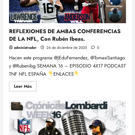
NFL
REFLEXIONES DE AMBAS CONFERENCIAS
DE LA NFL, Con Rubén Ibeas.
administrador
24 de diciembre de 2025
0
Hacen este programa @JEduFernandez, @TomasiSantiago
y @Rubenibg SEMANA 16 – EPISODIO 4X17 PODCAST
TNF NFL ESPAÑA
ENLACES
Leer
Leer Más
más
acerca
de
REFLEXIONES
DE
AMBAS
CONFERENCIAS
DE
LA
NFL,
Con