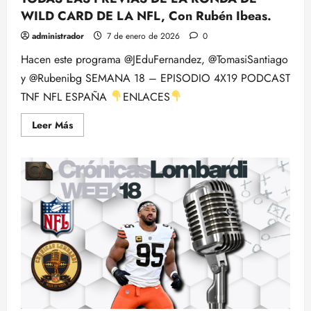
WILD CARD DE LA NFL, Con Rubén Ibeas.
administrador
7 de enero de 2026
0
Hacen este programa @JEduFernandez, @TomasiSantiago
y @Rubenibg SEMANA 18 – EPISODIO 4X19 PODCAST
TNF NFL ESPAÑA
ENLACES
Leer
Leer Más
más
acerca
de
TODAS
LAS
PREVIAS
DE
LA
RONDA
DE
WILD
CARD
DE
LA
NFL,
Con
Rubén
Ibeas.