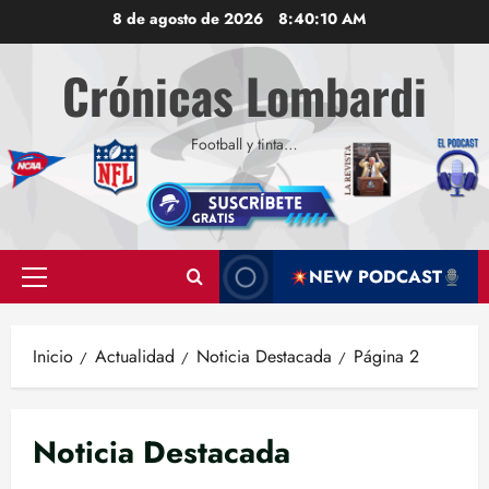
Saltar
8 de agosto de 2026
8:40:11 AM
al
contenido
Crónicas Lombardi
Football y tinta…
NEW PODCAST
Menú
principal
Inicio
Actualidad
Noticia Destacada
Página 2
Noticia Destacada