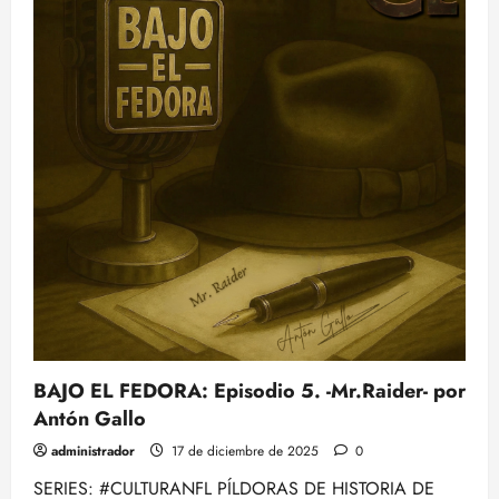
previas
de
los
partidos
de
la
SEMANA
16,
Fantasy
y
Vegas
NFL
BAJO EL FEDORA: Episodio 5. -Mr.Raider- por
Antón Gallo
administrador
17 de diciembre de 2025
0
SERIES: #CULTURANFL PÍLDORAS DE HISTORIA DE