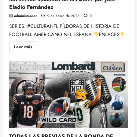
Eladio Fernández
administrador
9 de enero de 2026
0
SERIES: #CULTURANFL PÍLDORAS DE HISTORIA DE
FOOTBALL AMERICANO NFL ESPAÑA
ENLACES
Leer
Leer Más
más
acerca
de
BAJO
EL
FEDORA:
Episodio
6.
-
Sucedió
una
noche…
La
mudanza
de
los
Colts-
por
José
Eladio
TODAS LAS PREVIAS DE LA RONDA DE
Fernández